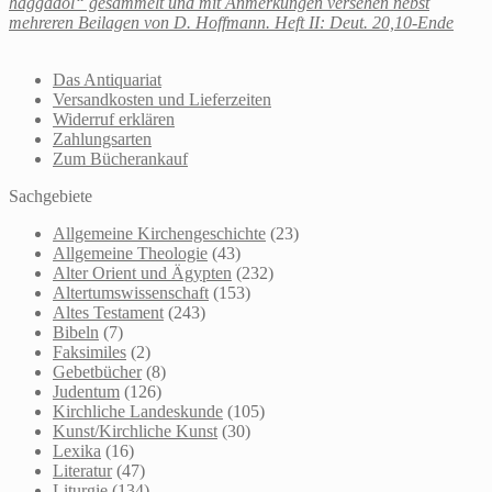
haggadol“ gesammelt und mit Anmerkungen versehen nebst
mehreren Beilagen von D. Hoffmann. Heft II: Deut. 20,10-Ende
Das Antiquariat
Versandkosten und Lieferzeiten
Widerruf erklären
Zahlungsarten
Zum Bücherankauf
Sachgebiete
Allgemeine Kirchengeschichte
(23)
Allgemeine Theologie
(43)
Alter Orient und Ägypten
(232)
Altertumswissenschaft
(153)
Altes Testament
(243)
Bibeln
(7)
Faksimiles
(2)
Gebetbücher
(8)
Judentum
(126)
Kirchliche Landeskunde
(105)
Kunst/Kirchliche Kunst
(30)
Lexika
(16)
Literatur
(47)
Liturgie
(134)