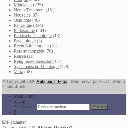
Mittelalter
(235)
Neues Testament
(161)
Neuzeit
(487)
Ostkirche
(46)
Patrologie
(324)
Philosophie
(204)
Praktische Theologie
(13)
Psychologie
(3)
Recht/Kirchenrecht
(31)
Reformationszeit
(70)
Reisen
(11)
Religionswissenschaft
(31)
Systematische Theologie
(378)
Varia
(58)
© Copyright 2026
Antiquariat Folio
- Martina Karpinski, Dr. Martin
Gaukesbrink
Mein Konto
Suche
Suche nach:
Suchen
0
You're viewing:
R. Aharon Halevi (?)