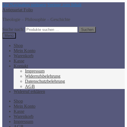
Zur Navigation springen
Springe zum Inhalt
Antiquariat Folio
Theologie – Philosophie – Geschichte
Suche nach:
Suchen
Menü
Shop
Mein Konto
Warenkorb
Kasse
Kontakt
Impressum
Widerrufsbelehrung
Datenschutzbelehrung
AGB
Widerruf erklären
Shop
Mein Konto
Kasse
Warenkorb
Impressum
AGB