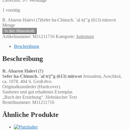
Lieferzeit:
3-7 Werktage*
1 vorrätig
R. Aharon Halevi (?)Sefer ha-Chinuch. ´al trj’’g (613) mizwot
Menge
In den Warenkorb
Artikelnummer:
M11211716
Kategorie:
Judentum
Beschreibung
Beschreibung
R. Aharon Halevi (?)
Sefer ha-Chinuch. ´al trj’’g (613) mizwot
Jerusalem, Aeschkol,
ca. 1978. 404 S. Groß-8vo.
Originalkunstleder (Hardcover).
Sauberes und gut erhaltenes Exemplar.
„Buch der Erziehung“. Hebräischer Text
Bestellnummer: M11211716
Ähnliche Produkte