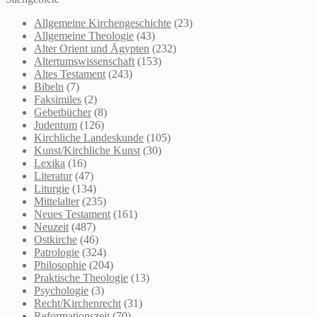
Allgemeine Kirchengeschichte
(23)
Allgemeine Theologie
(43)
Alter Orient und Ägypten
(232)
Altertumswissenschaft
(153)
Altes Testament
(243)
Bibeln
(7)
Faksimiles
(2)
Gebetbücher
(8)
Judentum
(126)
Kirchliche Landeskunde
(105)
Kunst/Kirchliche Kunst
(30)
Lexika
(16)
Literatur
(47)
Liturgie
(134)
Mittelalter
(235)
Neues Testament
(161)
Neuzeit
(487)
Ostkirche
(46)
Patrologie
(324)
Philosophie
(204)
Praktische Theologie
(13)
Psychologie
(3)
Recht/Kirchenrecht
(31)
Reformationszeit
(70)