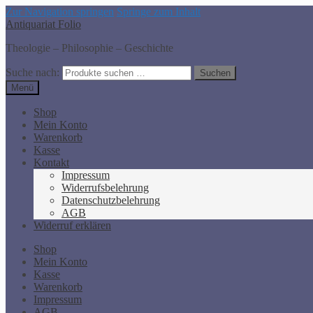
Zur Navigation springen
Springe zum Inhalt
Antiquariat Folio
Theologie – Philosophie – Geschichte
Suche nach:
Suchen
Menü
Shop
Mein Konto
Warenkorb
Kasse
Kontakt
Impressum
Widerrufsbelehrung
Datenschutzbelehrung
AGB
Widerruf erklären
Shop
Mein Konto
Kasse
Warenkorb
Impressum
AGB