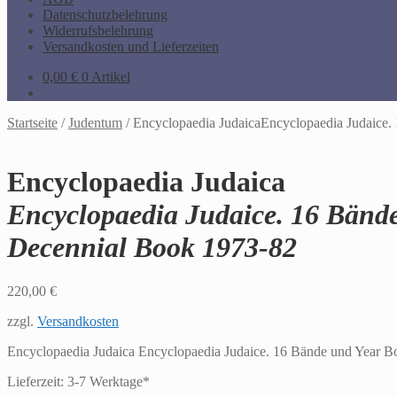
Datenschutzbelehrung
Widerrufsbelehrung
Versandkosten und Lieferzeiten
0,00
€
0 Artikel
Startseite
/
Judentum
/
Encyclopaedia JudaicaEncyclopaedia Judaice.
Encyclopaedia Judaica
Encyclopaedia Judaice. 16 Bände
Decennial Book 1973-82
220,00
€
zzgl.
Versandkosten
Encyclopaedia Judaica Encyclopaedia Judaice. 16 Bände und Year B
Lieferzeit:
3-7 Werktage*