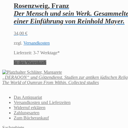
Rosenzweig, Franz
Der Mensch und sein Werk. Gesammelte S
einer Einführung von Reinhold Mayer.
34,00
€
zzgl.
Versandkosten
Lieferzeit:
3-7 Werktage*
In den Warenkorb
Schlüter, Margarete
„DERAQON“ und Götzendienst. Studien zur antiken jüdischen Religi
The World of Qumran From Within. Collected studies
Das Antiquariat
Versandkosten und Lieferzeiten
Widerruf erklären
Zahlungsarten
Zum Bücherankauf
Sachgebiete