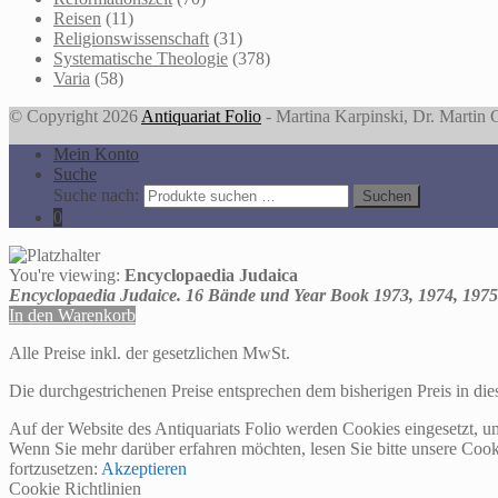
Reisen
(11)
Religionswissenschaft
(31)
Systematische Theologie
(378)
Varia
(58)
© Copyright 2026
Antiquariat Folio
- Martina Karpinski, Dr. Martin
Mein Konto
Suche
Suche nach:
Suchen
0
You're viewing:
Encyclopaedia Judaica
Encyclopaedia Judaice. 16 Bände und Year Book 1973, 1974, 1975
In den Warenkorb
Alle Preise inkl. der gesetzlichen MwSt.
Die durchgestrichenen Preise entsprechen dem bisherigen Preis in di
Auf der Website des Antiquariats Folio werden Cookies eingesetzt, u
Wenn Sie mehr darüber erfahren möchten, lesen Sie bitte unsere Cook
fortzusetzen:
Akzeptieren
Cookie Richtlinien