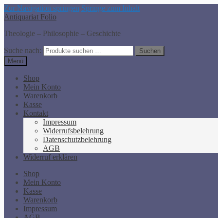
Zur Navigation springen
Springe zum Inhalt
Antiquariat Folio
Theologie – Philosophie – Geschichte
Suche nach:
Suchen
Menü
Shop
Mein Konto
Warenkorb
Kasse
Kontakt
Impressum
Widerrufsbelehrung
Datenschutzbelehrung
AGB
Widerruf erklären
Shop
Mein Konto
Kasse
Warenkorb
Impressum
AGB