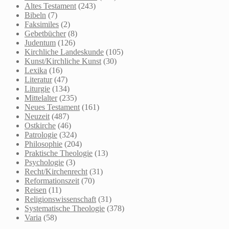
Altes Testament
(243)
Bibeln
(7)
Faksimiles
(2)
Gebetbücher
(8)
Judentum
(126)
Kirchliche Landeskunde
(105)
Kunst/Kirchliche Kunst
(30)
Lexika
(16)
Literatur
(47)
Liturgie
(134)
Mittelalter
(235)
Neues Testament
(161)
Neuzeit
(487)
Ostkirche
(46)
Patrologie
(324)
Philosophie
(204)
Praktische Theologie
(13)
Psychologie
(3)
Recht/Kirchenrecht
(31)
Reformationszeit
(70)
Reisen
(11)
Religionswissenschaft
(31)
Systematische Theologie
(378)
Varia
(58)