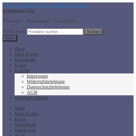
Zur Navigation springen
Springe zum Inhalt
Antiquariat Folio
Theologie – Philosophie – Geschichte
Suche nach:
Suchen
Menü
Shop
Mein Konto
Warenkorb
Kasse
Kontakt
Impressum
Widerrufsbelehrung
Datenschutzbelehrung
AGB
Widerruf erklären
Shop
Mein Konto
Kasse
Warenkorb
Impressum
AGB