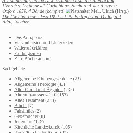
A Commentary on the New Testament from the Talmud and
Hebraica. Matthew - 1 Corinthians. Nachdruck der Ausgabe
Oxford 1859. 4 Bände (komplett)
Mell, Ulrich (Hrsg.)
Die Gleichnisreden Jesu 1899 - 1999. Beiträge zum Dialog mit
Adolf Jülicher.
Das Antiquariat
Versandkosten und Lieferzeiten
Widerruf erklären
Zahlungsarten
Zum Bücherankauf
Sachgebiete
Allgemeine Kirchengeschichte
(23)
Allgemeine Theologie
(43)
Alter Orient und Ägypten
(232)
Altertumswissenschaft
(153)
Altes Testament
(243)
Bibeln
(7)
Faksimiles
(2)
Gebetbücher
(8)
Judentum
(126)
Kirchliche Landeskunde
(105)
Kunst/Kirchliche Kunst
(30)