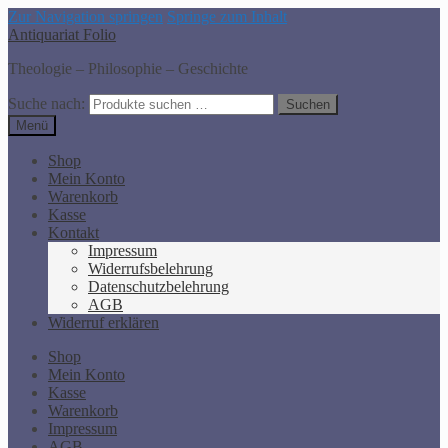
Zur Navigation springen
Springe zum Inhalt
Antiquariat Folio
Theologie – Philosophie – Geschichte
Suche nach:
Suchen
Menü
Shop
Mein Konto
Warenkorb
Kasse
Kontakt
Impressum
Widerrufsbelehrung
Datenschutzbelehrung
AGB
Widerruf erklären
Shop
Mein Konto
Kasse
Warenkorb
Impressum
AGB