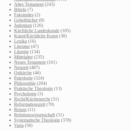
Altes Testament
(243)
Bibeln
(7)
Faksimiles
(2)
Gebetbücher
(8)
Judentum
(126)
Kirchliche Landeskunde
(105)
Kunst/Kirchliche Kunst
(30)
Lexika
(16)
Literatur
(47)
Liturgie
(134)
Mittelalter
(235)
Neues Testament
(161)
Neuzeit
(487)
Ostkirche
(46)
Patrologie
(324)
Philosophie
(204)
Praktische Theologie
(13)
Psychologie
(3)
Recht/Kirchenrecht
(31)
Reformationszeit
(70)
Reisen
(11)
Religionswissenschaft
(31)
Systematische Theologie
(378)
Varia
(58)