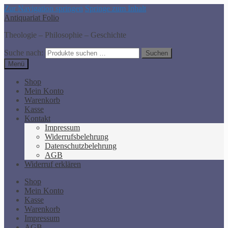
Zur Navigation springen
Springe zum Inhalt
Antiquariat Folio
Theologie – Philosophie – Geschichte
Suche nach:
Suchen
Menü
Shop
Mein Konto
Warenkorb
Kasse
Kontakt
Impressum
Widerrufsbelehrung
Datenschutzbelehrung
AGB
Widerruf erklären
Shop
Mein Konto
Kasse
Warenkorb
Impressum
AGB