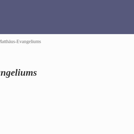
Matthäus-Evangeliums
angeliums