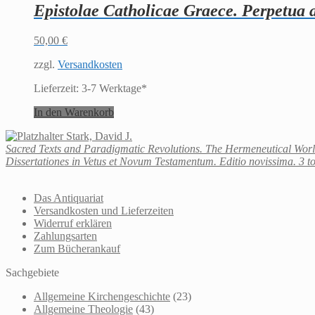
Epistolae Catholicae Graece. Perpetua a
50,00
€
zzgl.
Versandkosten
Lieferzeit:
3-7 Werktage*
In den Warenkorb
Stark, David J.
Sacred Texts and Paradigmatic Revolutions. The Hermeneutical Worl
Dissertationes in Vetus et Novum Testamentum. Editio novissima. 3 t
Das Antiquariat
Versandkosten und Lieferzeiten
Widerruf erklären
Zahlungsarten
Zum Bücherankauf
Sachgebiete
Allgemeine Kirchengeschichte
(23)
Allgemeine Theologie
(43)