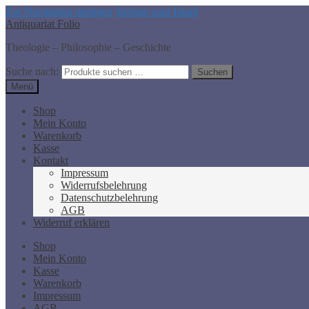
Zur Navigation springen
Springe zum Inhalt
Antiquariat Folio
Theologie – Philosophie – Geschichte
Suche nach:
Suchen
Menü
Shop
Mein Konto
Warenkorb
Kasse
Kontakt
Impressum
Widerrufsbelehrung
Datenschutzbelehrung
AGB
Widerruf erklären
Shop
Mein Konto
Kasse
Warenkorb
Impressum
AGB