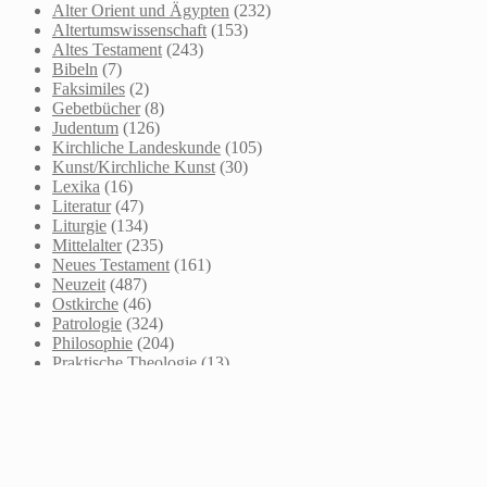
Alter Orient und Ägypten
(232)
Altertumswissenschaft
(153)
Altes Testament
(243)
Bibeln
(7)
Faksimiles
(2)
Gebetbücher
(8)
Judentum
(126)
Kirchliche Landeskunde
(105)
Kunst/Kirchliche Kunst
(30)
Lexika
(16)
Literatur
(47)
Liturgie
(134)
Mittelalter
(235)
Neues Testament
(161)
Neuzeit
(487)
Ostkirche
(46)
Patrologie
(324)
Philosophie
(204)
Praktische Theologie
(13)
Psychologie
(3)
Recht/Kirchenrecht
(31)
Reformationszeit
(70)
Reisen
(11)
Religionswissenschaft
(31)
Systematische Theologie
(378)