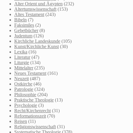
Alter Orient und Ägypten
(232)
Altertumswissenschaft
(153)
Altes Testament
(243)
Bibeln
(7)
Faksimiles
(2)
Gebetbücher
(8)
Judentum
(126)
Kirchliche Landeskunde
(105)
Kunst/Kirchliche Kunst
(30)
Lexika
(16)
Literatur
(47)
Liturgie
(134)
Mittelalter
(235)
Neues Testament
(161)
Neuzeit
(487)
Ostkirche
(46)
Patrologie
(324)
Philosophie
(204)
Praktische Theologie
(13)
Psychologie
(3)
Recht/Kirchenrecht
(31)
Reformationszeit
(70)
Reisen
(11)
Religionswissenschaft
(31)
Systematische Theologie
(378)