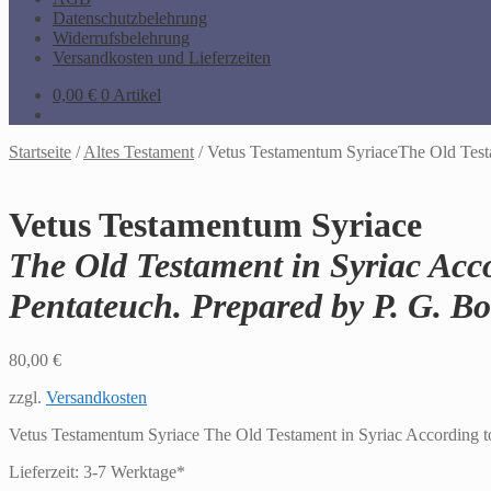
Datenschutzbelehrung
Widerrufsbelehrung
Versandkosten und Lieferzeiten
0,00
€
0 Artikel
Startseite
/
Altes Testament
/
Vetus Testamentum SyriaceThe Old Testam
Vetus Testamentum Syriace
The Old Testament in Syriac Acco
Pentateuch. Prepared by P. G. Bo
80,00
€
zzgl.
Versandkosten
Vetus Testamentum Syriace The Old Testament in Syriac According to t
Lieferzeit:
3-7 Werktage*