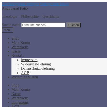
Zur Navigation springen
Springe zum Inhalt
Antiquariat Folio
Theologie – Philosophie – Geschichte
Suche nach:
Suchen
Menü
Shop
Mein Konto
Warenkorb
Kasse
Kontakt
Impressum
Widerrufsbelehrung
Datenschutzbelehrung
AGB
Widerruf erklären
Shop
Mein Konto
Kasse
Warenkorb
Impressum
AGB