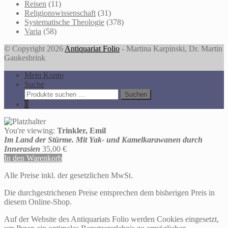
Reisen
(11)
Religionswissenschaft
(31)
Systematische Theologie
(378)
Varia
(58)
© Copyright 2026
Antiquariat Folio
- Martina Karpinski, Dr. Martin
Gaukesbrink
Mein Konto
Suche
Suche
Suchen
nach:
0
You're viewing:
Trinkler, Emil
Im Land der Stürme. Mit Yak- und Kamelkarawanen durch
Innerasien
35,00
€
In den Warenkorb
Alle Preise inkl. der gesetzlichen MwSt.
Die durchgestrichenen Preise entsprechen dem bisherigen Preis in
diesem Online-Shop.
Auf der Website des Antiquariats Folio werden Cookies eingesetzt,