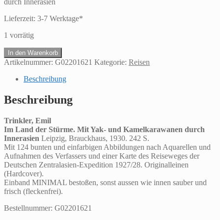
durch Innerasien
Lieferzeit:
3-7 Werktage*
1 vorrätig
Trinkler,
In den Warenkorb
EmilIm
Artikelnummer:
G02201621
Kategorie:
Reisen
Land
der
Beschreibung
Stürme.
Mit
Beschreibung
Yak-
und
Trinkler, Emil
Kamelkarawanen
Im Land der Stürme. Mit Yak- und Kamelkarawanen durch
durch
Innerasien
Leipzig, Brauckhaus, 1930. 242 S.
Innerasien
Mit 124 bunten und einfarbigen Abbildungen nach Aquarellen und
Menge
Aufnahmen des Verfassers und einer Karte des Reiseweges der
Deutschen Zentralasien-Expedition 1927/28. Originalleinen
(Hardcover).
Einband MINIMAL bestoßen, sonst aussen wie innen sauber und
frisch (fleckenfrei).
Bestellnummer: G02201621