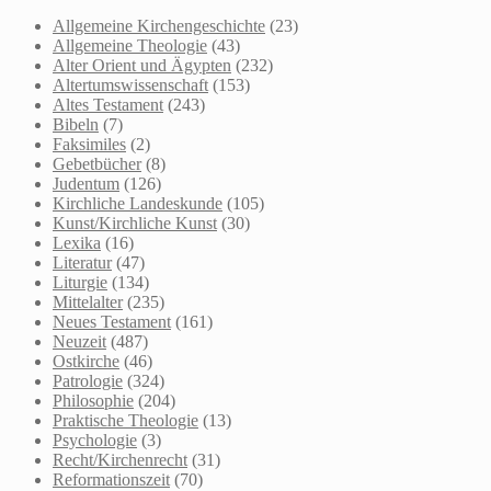
Allgemeine Kirchengeschichte
(23)
Allgemeine Theologie
(43)
Alter Orient und Ägypten
(232)
Altertumswissenschaft
(153)
Altes Testament
(243)
Bibeln
(7)
Faksimiles
(2)
Gebetbücher
(8)
Judentum
(126)
Kirchliche Landeskunde
(105)
Kunst/Kirchliche Kunst
(30)
Lexika
(16)
Literatur
(47)
Liturgie
(134)
Mittelalter
(235)
Neues Testament
(161)
Neuzeit
(487)
Ostkirche
(46)
Patrologie
(324)
Philosophie
(204)
Praktische Theologie
(13)
Psychologie
(3)
Recht/Kirchenrecht
(31)
Reformationszeit
(70)