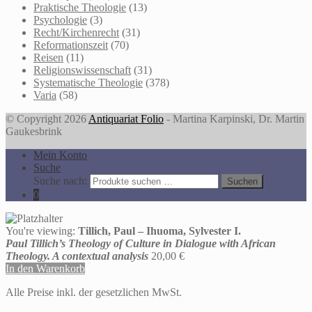
Praktische Theologie
(13)
Psychologie
(3)
Recht/Kirchenrecht
(31)
Reformationszeit
(70)
Reisen
(11)
Religionswissenschaft
(31)
Systematische Theologie
(378)
Varia
(58)
© Copyright 2026
Antiquariat Folio
- Martina Karpinski, Dr. Martin
Gaukesbrink
Mein Konto
Suche
Suche nach:
Suchen
0
You're viewing:
Tillich, Paul – Ihuoma, Sylvester I.
Paul Tillich’s Theology of Culture in Dialogue with African
Theology. A contextual analysis
20,00
€
In den Warenkorb
Alle Preise inkl. der gesetzlichen MwSt.