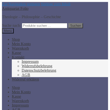
Zur Navigation springen
Springe zum Inhalt
Antiquariat Folio
Theologie – Philosophie – Geschichte
Suche nach:
Suchen
Menü
Shop
Mein Konto
Warenkorb
Kasse
Kontakt
Impressum
Widerrufsbelehrung
Datenschutzbelehrung
AGB
Widerruf erklären
Shop
Mein Konto
Kasse
Warenkorb
Impressum
AGB