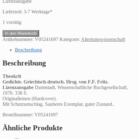
Lizenzausgabe
Lieferzeit:
3-7 Werktage*
1 vorrätig
TheokritGedichte.
In den Warenkorb
Griechisch-
Artikelnummer:
V05241697
Kategorie:
Altertumswissenschaft
deutsch.
Hrsg.
Beschreibung
von
F.F.
Beschreibung
Fritz.
Lizenzausgabe
Theokrit
Menge
Gedichte. Griechisch-deutsch. Hrsg. von F.F. Fritz.
Lizenzausgabe
Darmstadt, Wissenschaftliche Buchgesellschaft,
1970. 338 S.
Originalleinen (Hardcover).
Mit Schutzumschlag. Sauberes Exemplar, guter Zustand..
Bestellnummer: V05241697
Ähnliche Produkte