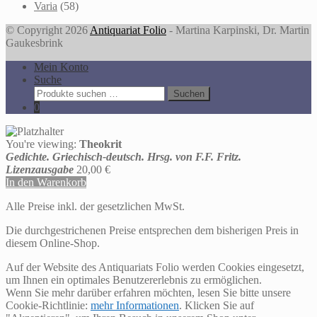
Varia
(58)
© Copyright 2026
Antiquariat Folio
- Martina Karpinski, Dr. Martin
Gaukesbrink
Mein Konto
Suche
Suche
Suchen
nach:
0
You're viewing:
Theokrit
Gedichte. Griechisch-deutsch. Hrsg. von F.F. Fritz.
Lizenzausgabe
20,00
€
In den Warenkorb
Alle Preise inkl. der gesetzlichen MwSt.
Die durchgestrichenen Preise entsprechen dem bisherigen Preis in
diesem Online-Shop.
Auf der Website des Antiquariats Folio werden Cookies eingesetzt,
um Ihnen ein optimales Benutzererlebnis zu ermöglichen.
Wenn Sie mehr darüber erfahren möchten, lesen Sie bitte unsere
Cookie-Richtlinie:
mehr Informationen
. Klicken Sie auf