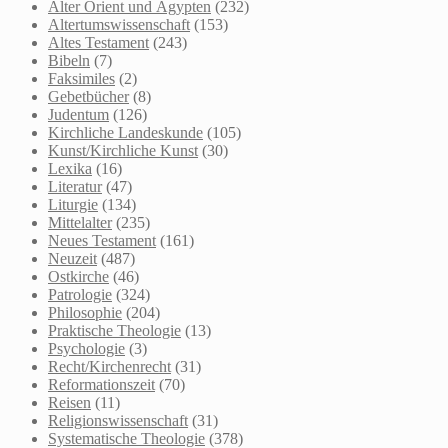
Alter Orient und Ägypten
(232)
Altertumswissenschaft
(153)
Altes Testament
(243)
Bibeln
(7)
Faksimiles
(2)
Gebetbücher
(8)
Judentum
(126)
Kirchliche Landeskunde
(105)
Kunst/Kirchliche Kunst
(30)
Lexika
(16)
Literatur
(47)
Liturgie
(134)
Mittelalter
(235)
Neues Testament
(161)
Neuzeit
(487)
Ostkirche
(46)
Patrologie
(324)
Philosophie
(204)
Praktische Theologie
(13)
Psychologie
(3)
Recht/Kirchenrecht
(31)
Reformationszeit
(70)
Reisen
(11)
Religionswissenschaft
(31)
Systematische Theologie
(378)