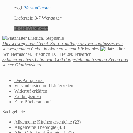
zzgl.
Versandkosten
Lieferzeit:
3-7 Werktage*
In den Warenkorb
Dietrich, Stephanie
Das schweigende Gebet. Zur Grundlage des Verständnisses von
schweigendem Gebet in ökumenischem Blickwinkel
Schleiermacher, Friedrich D. - Beißer, Friedrich
Schleiermachers Lehre von Gott dargestellt nach seinen Reden und
seiner Glaubenslehre.
Das Antiquariat
Versandkosten und Lieferzeiten
Widerruf erklären
Zahlungsarten
Zum Bücherankauf
Sachgebiete
Allgemeine Kirchengeschichte
(23)
Allgemeine Theologie
(43)
Alter Orient und Ägypten
(232)