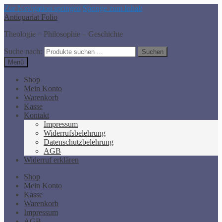
Zur Navigation springen
Springe zum Inhalt
Antiquariat Folio
Theologie – Philosophie – Geschichte
Suche nach:
Suchen
Menü
Shop
Mein Konto
Warenkorb
Kasse
Kontakt
Impressum
Widerrufsbelehrung
Datenschutzbelehrung
AGB
Widerruf erklären
Shop
Mein Konto
Kasse
Warenkorb
Impressum
AGB