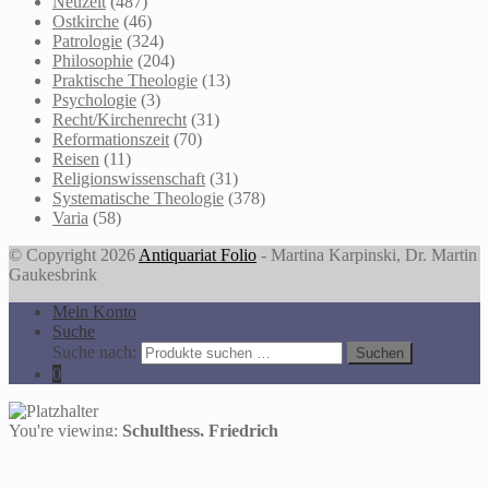
Neuzeit
(487)
Ostkirche
(46)
Patrologie
(324)
Philosophie
(204)
Praktische Theologie
(13)
Psychologie
(3)
Recht/Kirchenrecht
(31)
Reformationszeit
(70)
Reisen
(11)
Religionswissenschaft
(31)
Systematische Theologie
(378)
Varia
(58)
© Copyright 2026
Antiquariat Folio
- Martina Karpinski, Dr. Martin
Gaukesbrink
Mein Konto
Suche
Suche nach:
Suchen
0
You're viewing:
Schulthess, Friedrich
Grammatik des christlich-palästinischen Aramäisch. Hrsg. von
Ennom Littmann. Mit Nachträgen von Theodor Nöldeke und dem