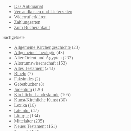
Das Antiquariat
Versandkosten und Lieferzeiten
Widerruf erklären
Zahlungsarten
Zum Bücherankauf
Sachgebiete
Allgemeine Kirchengeschichte
(23)
Allgemeine Theologie
(43)
Alter Orient und Ägypten
(232)
Altertumswissenschaft
(153)
Altes Testament
(243)
Bibeln
(7)
Faksimiles
(2)
Gebetbücher
(8)
Judentum
(126)
Kirchliche Landeskunde
(105)
Kunst/Kirchliche Kunst
(30)
Lexika
(16)
Literatur
(47)
Liturgie
(134)
Mittelalter
(235)
Neues Testament
(161)