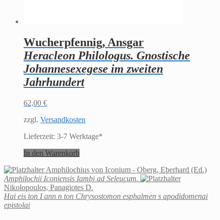
Wucherpfennig, Ansgar
Heracleon Philologus. Gnostische
Johannesexegese im zweiten
Jahrhundert
62,00
€
zzgl.
Versandkosten
Lieferzeit:
3-7 Werktage*
In den Warenkorb
Amphilochius von Iconium - Oberg, Eberhard (Ed.)
Amphilochii Iconiensis Iambi ad Seleucum.
Nikolopoulos, Panagiotes D.
Hai eis ton I ann n ton Chrysostomon esphalmen s apodidomenai
epistolai