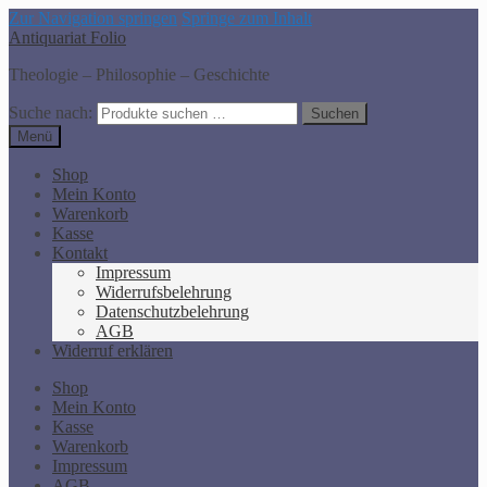
Zur Navigation springen
Springe zum Inhalt
Antiquariat Folio
Theologie – Philosophie – Geschichte
Suche nach:
Suchen
Menü
Shop
Mein Konto
Warenkorb
Kasse
Kontakt
Impressum
Widerrufsbelehrung
Datenschutzbelehrung
AGB
Widerruf erklären
Shop
Mein Konto
Kasse
Warenkorb
Impressum
AGB