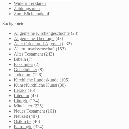
Widerruf erklären
Zahlungsarten
Zum Bücherankauf
Sachgebiete
Allgemeine Kirchengeschichte
(23)
Allgemeine Theologie
(43)
Alter Orient und Ägypten
(232)
Altertumswissenschaft
(153)
Altes Testament
(243)
Bibeln
(7)
Faksimiles
(2)
Gebetbücher
(8)
Judentum
(126)
Kirchliche Landeskunde
(105)
Kunst/Kirchliche Kunst
(30)
Lexika
(16)
Literatur
(47)
Liturgie
(134)
Mittelalter
(235)
Neues Testament
(161)
Neuzeit
(487)
Ostkirche
(46)
Patrologie
(324)