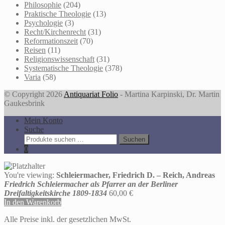
Philosophie
(204)
Praktische Theologie
(13)
Psychologie
(3)
Recht/Kirchenrecht
(31)
Reformationszeit
(70)
Reisen
(11)
Religionswissenschaft
(31)
Systematische Theologie
(378)
Varia
(58)
© Copyright 2026
Antiquariat Folio
- Martina Karpinski, Dr. Martin
Gaukesbrink
Mein Konto
Suche
Suche
Suchen
nach:
0
You're viewing:
Schleiermacher, Friedrich D. – Reich, Andreas
Friedrich Schleiermacher als Pfarrer an der Berliner
Dreifaltigkeitskirche 1809-1834
60,00
€
In den Warenkorb
Alle Preise inkl. der gesetzlichen MwSt.