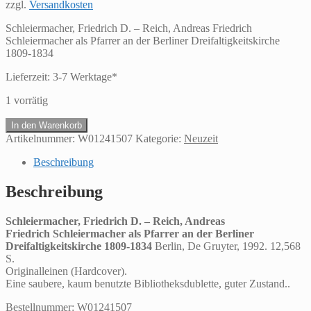
zzgl.
Versandkosten
Schleiermacher, Friedrich D. – Reich, Andreas Friedrich
Schleiermacher als Pfarrer an der Berliner Dreifaltigkeitskirche
1809-1834
Lieferzeit:
3-7 Werktage*
1 vorrätig
Schleiermacher,
In den Warenkorb
Friedrich
Artikelnummer:
W01241507
Kategorie:
Neuzeit
D.
-
Beschreibung
Reich,
AndreasFriedrich
Beschreibung
Schleiermacher
als
Schleiermacher, Friedrich D. – Reich, Andreas
Pfarrer
Friedrich Schleiermacher als Pfarrer an der Berliner
an
Dreifaltigkeitskirche 1809-1834
Berlin, De Gruyter, 1992. 12,568
der
S.
Berliner
Originalleinen (Hardcover).
Dreifaltigkeitskirche
Eine saubere, kaum benutzte Bibliotheksdublette, guter Zustand..
1809-
1834
Bestellnummer: W01241507
Menge