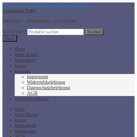
Zur Navigation springen
Springe zum Inhalt
Antiquariat Folio
Theologie – Philosophie – Geschichte
Suche nach:
Suchen
Menü
Shop
Mein Konto
Warenkorb
Kasse
Kontakt
Impressum
Widerrufsbelehrung
Datenschutzbelehrung
AGB
Widerruf erklären
Shop
Mein Konto
Kasse
Warenkorb
Impressum
AGB