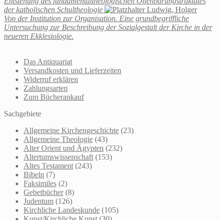
Entstehung des fundamentaltheologischen Offenbarungstraktates
der katholischen Schultheologie
Ludwig, Holger
Von der Institution zur Organisation. Eine grundbegriffliche
Untersuchung zur Beschreibung der Sozialgestalt der Kirche in der
neueren Ekklesiologie.
Das Antiquariat
Versandkosten und Lieferzeiten
Widerruf erklären
Zahlungsarten
Zum Bücherankauf
Sachgebiete
Allgemeine Kirchengeschichte
(23)
Allgemeine Theologie
(43)
Alter Orient und Ägypten
(232)
Altertumswissenschaft
(153)
Altes Testament
(243)
Bibeln
(7)
Faksimiles
(2)
Gebetbücher
(8)
Judentum
(126)
Kirchliche Landeskunde
(105)
Kunst/Kirchliche Kunst
(30)