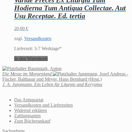
Variae Preces Ex Liturgia Tum
Hodierna Tum Antiqua Collectae. Aut
Usu Receptae. Ed. tertia
20,00
€
zzgl.
Versandkosten
Lieferzeit:
3-7 Werktage*
In den Warenkorb
Baumstark, Anton
Die Messe im Morgenland
Jungmann, Josef Andreas -
Fischer, Balthasar und Meyer, Hans Bernhard (Hrsg.)
J. A. Jungmann. Ein Leben für Liturgie und Kerygma
Das Antiquariat
Versandkosten und Lieferzeiten
Widerruf erklären
Zahlungsarten
Zum Bücherankauf
Sachgebiete