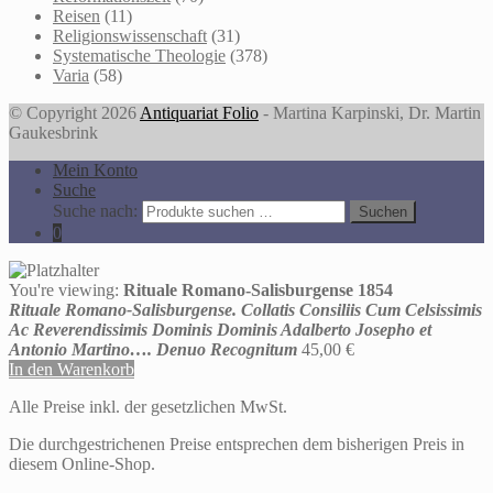
Reisen
(11)
Religionswissenschaft
(31)
Systematische Theologie
(378)
Varia
(58)
© Copyright 2026
Antiquariat Folio
- Martina Karpinski, Dr. Martin
Gaukesbrink
Mein Konto
Suche
Suche nach:
Suchen
0
You're viewing:
Rituale Romano-Salisburgense 1854
Rituale Romano-Salisburgense. Collatis Consiliis Cum Celsissimis
Ac Reverendissimis Dominis Dominis Adalberto Josepho et
Antonio Martino…. Denuo Recognitum
45,00
€
In den Warenkorb
Alle Preise inkl. der gesetzlichen MwSt.
Die durchgestrichenen Preise entsprechen dem bisherigen Preis in
diesem Online-Shop.