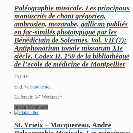
Paléographie musicale. Les principaux
manuscrits de chant grégorien,
ambrosien, mozarabe, gallican publiés
en fac-similés phototypique par les
Bénédictain de Solesmes. Vol. VII (7):
Antiphonarium tonale missarum XIe
siècle. Codex H. 159 de la bibliothèque
de l’ecole de médicine de Montpellier
75,00
€
zzgl.
Versandkosten
Lieferzeit:
3-7 Werktage*
In den Warenkorb
St. Yrieix – Mocquereau, André