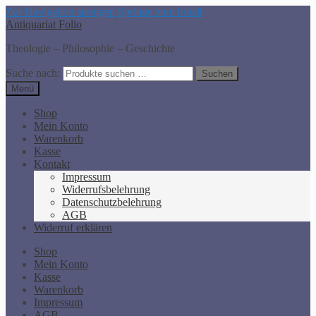
Zur Navigation springen
Springe zum Inhalt
Antiquariat Folio
Theologie – Philosophie – Geschichte
Suche nach:
Suchen
Menü
Shop
Mein Konto
Warenkorb
Kasse
Kontakt
Impressum
Widerrufsbelehrung
Datenschutzbelehrung
AGB
Widerruf erklären
Shop
Mein Konto
Kasse
Warenkorb
Impressum
AGB