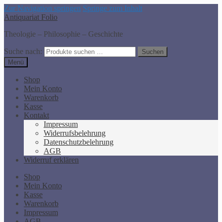
Zur Navigation springen
Springe zum Inhalt
Antiquariat Folio
Theologie – Philosophie – Geschichte
Suche nach:
Suchen
Menü
Shop
Mein Konto
Warenkorb
Kasse
Kontakt
Impressum
Widerrufsbelehrung
Datenschutzbelehrung
AGB
Widerruf erklären
Shop
Mein Konto
Kasse
Warenkorb
Impressum
AGB