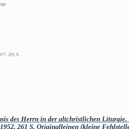
enge
977. 291 S.
is des Herrn in der altchristlichen Liturgie.
2. 261 S. Originalleinen (kleine Fehlstell