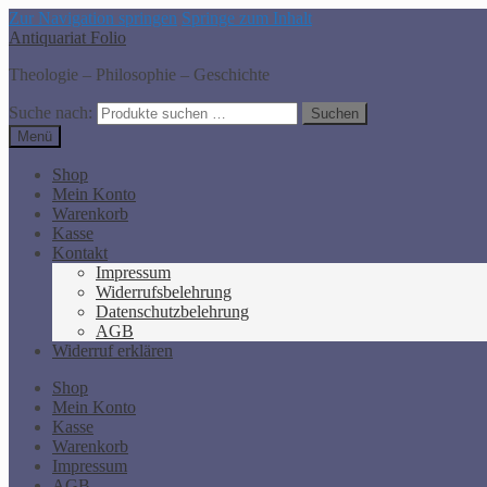
Zur Navigation springen
Springe zum Inhalt
Antiquariat Folio
Theologie – Philosophie – Geschichte
Suche nach:
Suchen
Menü
Shop
Mein Konto
Warenkorb
Kasse
Kontakt
Impressum
Widerrufsbelehrung
Datenschutzbelehrung
AGB
Widerruf erklären
Shop
Mein Konto
Kasse
Warenkorb
Impressum
AGB