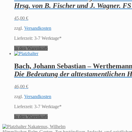
Hrsg. von B. Fischer und J. Wagner. FS
45,00
€
zzgl.
Versandkosten
Lieferzeit:
3-7 Werktage*
In den Warenkorb
Bach, Johann Sebastian – Werthemann
Die Bedeutung der alttestamentlichen H
46,00
€
zzgl.
Versandkosten
Lieferzeit:
3-7 Werktage*
In den Warenkorb
Nakatenus, Wilhelm
Himmlischer Palm-Garten, Zur beständigen Andacht, und geistlichen