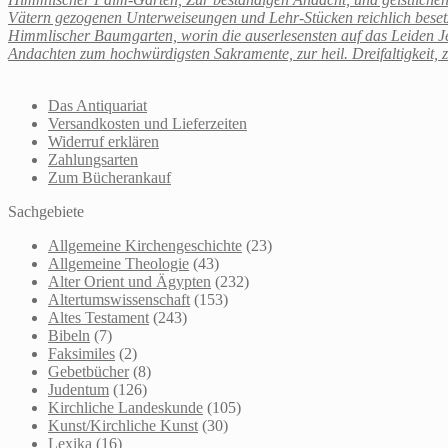
Vätern gezogenen Unterweiseungen und Lehr-Stücken reichlich besetze
Himmlischer Baumgarten, worin die auserlesensten auf das Leiden Je
Andachten zum hochwürdigsten Sakramente, zur heil. Dreifaltigkeit, 
Das Antiquariat
Versandkosten und Lieferzeiten
Widerruf erklären
Zahlungsarten
Zum Bücherankauf
Sachgebiete
Allgemeine Kirchengeschichte
(23)
Allgemeine Theologie
(43)
Alter Orient und Ägypten
(232)
Altertumswissenschaft
(153)
Altes Testament
(243)
Bibeln
(7)
Faksimiles
(2)
Gebetbücher
(8)
Judentum
(126)
Kirchliche Landeskunde
(105)
Kunst/Kirchliche Kunst
(30)
Lexika
(16)