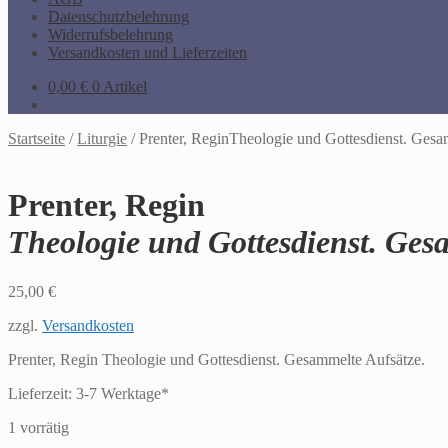
Datenschutzbelehrung
Widerrufsbelehrung
Versandkosten und Lieferzeiten
0,00
€
0 Artikel
Startseite
/
Liturgie
/
Prenter, ReginTheologie und Gottesdienst. Gesa
Prenter, Regin
Theologie und Gottesdienst. Ges
25,00
€
zzgl.
Versandkosten
Prenter, Regin Theologie und Gottesdienst. Gesammelte Aufsätze.
Lieferzeit:
3-7 Werktage*
1 vorrätig