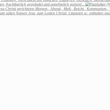
t, fruchtbarlich gegründet und annehmlich gezieret...
(W
su Christi gerichteten Morgen-, Abend-, Meß-, Beicht-, Kommunion-, 
zum süßen Namen Jesu, zum Leiden Christi, Litaneien sc. enthalten sin