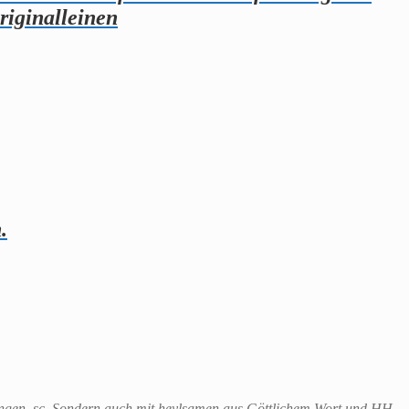
riginalleinen
.
tungen, sc. Sondern auch mit heylsamen aus Göttlichem Wort und HH.