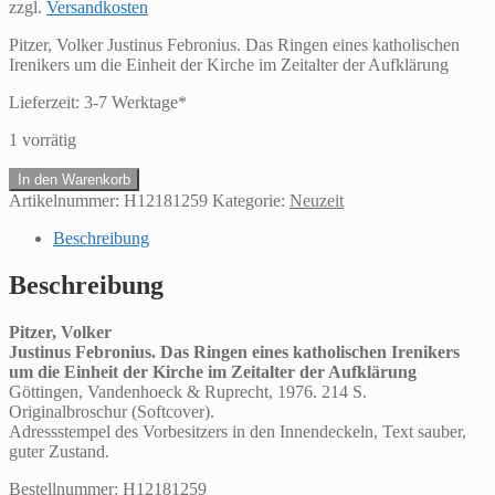
zzgl.
Versandkosten
Pitzer, Volker Justinus Febronius. Das Ringen eines katholischen
Irenikers um die Einheit der Kirche im Zeitalter der Aufklärung
Lieferzeit:
3-7 Werktage*
1 vorrätig
Pitzer,
In den Warenkorb
VolkerJustinus
Artikelnummer:
H12181259
Kategorie:
Neuzeit
Febronius.
Das
Beschreibung
Ringen
eines
Beschreibung
katholischen
Irenikers
Pitzer, Volker
um
Justinus Febronius. Das Ringen eines katholischen Irenikers
die
um die Einheit der Kirche im Zeitalter der Aufklärung
Einheit
Göttingen, Vandenhoeck & Ruprecht, 1976. 214 S.
der
Originalbroschur (Softcover).
Kirche
Adressstempel des Vorbesitzers in den Innendeckeln, Text sauber,
im
guter Zustand.
Zeitalter
der
Bestellnummer: H12181259
Aufklärung