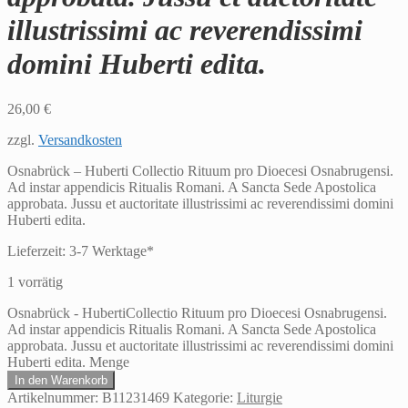
illustrissimi ac reverendissimi
domini Huberti edita.
26,00
€
zzgl.
Versandkosten
Osnabrück – Huberti Collectio Rituum pro Dioecesi Osnabrugensi.
Ad instar appendicis Ritualis Romani. A Sancta Sede Apostolica
approbata. Jussu et auctoritate illustrissimi ac reverendissimi domini
Huberti edita.
Lieferzeit:
3-7 Werktage*
1 vorrätig
Osnabrück - HubertiCollectio Rituum pro Dioecesi Osnabrugensi.
Ad instar appendicis Ritualis Romani. A Sancta Sede Apostolica
approbata. Jussu et auctoritate illustrissimi ac reverendissimi domini
Huberti edita. Menge
In den Warenkorb
Artikelnummer:
B11231469
Kategorie:
Liturgie