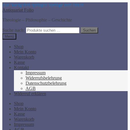
Zur Navigation springen
Springe zum Inhalt
Antiquariat Folio
Theologie – Philosophie – Geschichte
Suche nach:
Suchen
Menü
Shop
Mein Konto
Warenkorb
Kasse
Kontakt
Impressum
Widerrufsbelehrung
Datenschutzbelehrung
AGB
Widerruf erklären
Shop
Mein Konto
Kasse
Warenkorb
Impressum
AGB