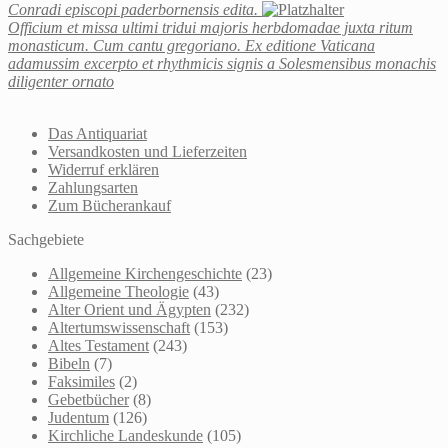
Conradi episcopi paderbornensis edita.
Officium et missa ultimi tridui majoris herbdomadae juxta ritum
monasticum. Cum cantu gregoriano. Ex editione Vaticana
adamussim excerpto et rhythmicis signis a Solesmensibus monachis
diligenter ornato
Das Antiquariat
Versandkosten und Lieferzeiten
Widerruf erklären
Zahlungsarten
Zum Bücherankauf
Sachgebiete
Allgemeine Kirchengeschichte
(23)
Allgemeine Theologie
(43)
Alter Orient und Ägypten
(232)
Altertumswissenschaft
(153)
Altes Testament
(243)
Bibeln
(7)
Faksimiles
(2)
Gebetbücher
(8)
Judentum
(126)
Kirchliche Landeskunde
(105)