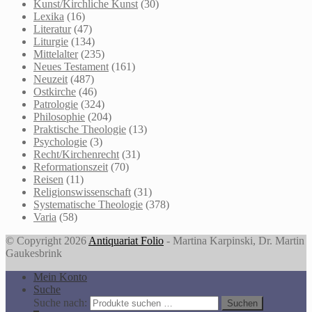
Kunst/Kirchliche Kunst
(30)
Lexika
(16)
Literatur
(47)
Liturgie
(134)
Mittelalter
(235)
Neues Testament
(161)
Neuzeit
(487)
Ostkirche
(46)
Patrologie
(324)
Philosophie
(204)
Praktische Theologie
(13)
Psychologie
(3)
Recht/Kirchenrecht
(31)
Reformationszeit
(70)
Reisen
(11)
Religionswissenschaft
(31)
Systematische Theologie
(378)
Varia
(58)
© Copyright 2026
Antiquariat Folio
- Martina Karpinski, Dr. Martin
Gaukesbrink
Mein Konto
Suche
Suche nach:
Suchen