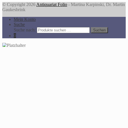
© Copyright 2026
Antiquariat Folio
- Martina Karpinski, Dr. Martin
Gaukesbrink
Mein Konto
Suche
Suche nach:
Suchen
0
You're viewing:
Oegema, Gerbern S.
Zwischen Hoffnung und Gericht. Untersuchungen zur Rezeption
der Apokalyptik im frühen Christentum und Judentum
20,00
€
In den Warenkorb
Alle Preise inkl. der gesetzlichen MwSt.
Die durchgestrichenen Preise entsprechen dem bisherigen Preis in
diesem Online-Shop.
Auf der Website des Antiquariats Folio werden Cookies eingesetzt,
um Ihnen ein optimales Benutzererlebnis zu ermöglichen.
Wenn Sie mehr darüber erfahren möchten, lesen Sie bitte unsere
Cookie-Richtlinie:
mehr Informationen
. Klicken Sie auf
"Akzeptieren", um Ihren Besuch in unserem Shop unter
Verwendung von Cookies fortzusetzen:
Akzeptieren