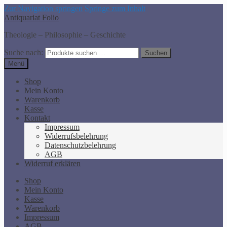
Zur Navigation springen
Springe zum Inhalt
Antiquariat Folio
Theologie – Philosophie – Geschichte
Suche nach:
Suchen
Menü
Shop
Mein Konto
Warenkorb
Kasse
Kontakt
Impressum
Widerrufsbelehrung
Datenschutzbelehrung
AGB
Widerruf erklären
Shop
Mein Konto
Kasse
Warenkorb
Impressum
AGB