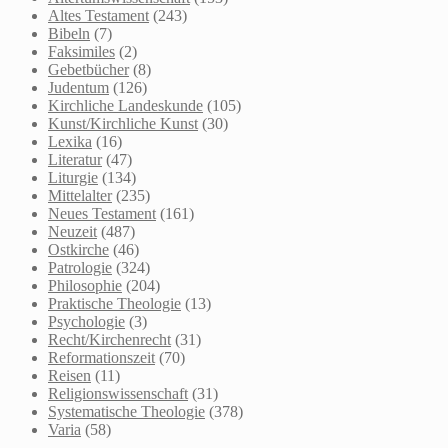
Altes Testament
(243)
Bibeln
(7)
Faksimiles
(2)
Gebetbücher
(8)
Judentum
(126)
Kirchliche Landeskunde
(105)
Kunst/Kirchliche Kunst
(30)
Lexika
(16)
Literatur
(47)
Liturgie
(134)
Mittelalter
(235)
Neues Testament
(161)
Neuzeit
(487)
Ostkirche
(46)
Patrologie
(324)
Philosophie
(204)
Praktische Theologie
(13)
Psychologie
(3)
Recht/Kirchenrecht
(31)
Reformationszeit
(70)
Reisen
(11)
Religionswissenschaft
(31)
Systematische Theologie
(378)
Varia
(58)