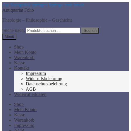
Zur Navigation springen
Springe zum Inhalt
Antiquariat Folio
Theologie – Philosophie – Geschichte
Suche nach:
Suchen
Menü
Shop
Mein Konto
Warenkorb
Kasse
Kontakt
Impressum
Widerrufsbelehrung
Datenschutzbelehrung
AGB
Widerruf erklären
Shop
Mein Konto
Kasse
Warenkorb
Impressum
AGB