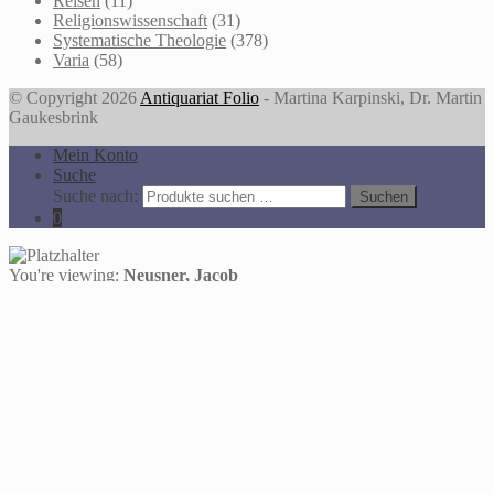
Reisen
(11)
Religionswissenschaft
(31)
Systematische Theologie
(378)
Varia
(58)
© Copyright 2026
Antiquariat Folio
- Martina Karpinski, Dr. Martin
Gaukesbrink
Mein Konto
Suche
Suche nach:
Suchen
0
You're viewing:
Neusner, Jacob
Rabbinic Narrative: a documentary perspective. Vol. 2: Forms,
types and distribution of narratives in Sifra, Sifré to Numbers, and
Sifré to Deuteronomy
18,00
€
In den Warenkorb
Alle Preise inkl. der gesetzlichen MwSt.
Die durchgestrichenen Preise entsprechen dem bisherigen Preis in
diesem Online-Shop.
Auf der Website des Antiquariats Folio werden Cookies eingesetzt,