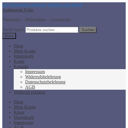
Zur Navigation springen
Springe zum Inhalt
Antiquariat Folio
Theologie – Philosophie – Geschichte
Suche nach:
Suchen
Menü
Shop
Mein Konto
Warenkorb
Kasse
Kontakt
Impressum
Widerrufsbelehrung
Datenschutzbelehrung
AGB
Widerruf erklären
Shop
Mein Konto
Kasse
Warenkorb
Impressum
AGB