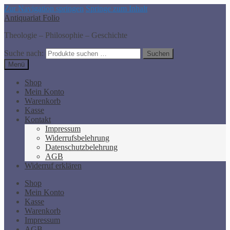
Zur Navigation springen
Springe zum Inhalt
Antiquariat Folio
Theologie – Philosophie – Geschichte
Suche nach:
Suchen
Menü
Shop
Mein Konto
Warenkorb
Kasse
Kontakt
Impressum
Widerrufsbelehrung
Datenschutzbelehrung
AGB
Widerruf erklären
Shop
Mein Konto
Kasse
Warenkorb
Impressum
AGB