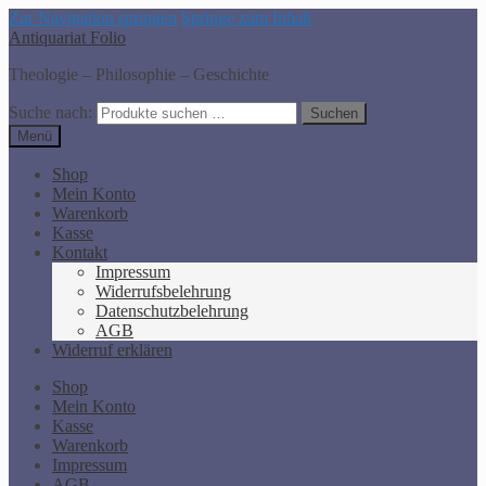
Zur Navigation springen
Springe zum Inhalt
Antiquariat Folio
Theologie – Philosophie – Geschichte
Suche nach:
Suchen
Menü
Shop
Mein Konto
Warenkorb
Kasse
Kontakt
Impressum
Widerrufsbelehrung
Datenschutzbelehrung
AGB
Widerruf erklären
Shop
Mein Konto
Kasse
Warenkorb
Impressum
AGB