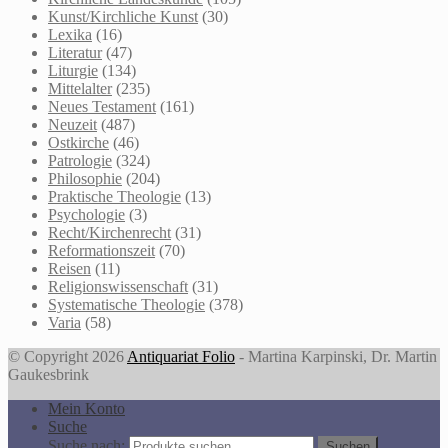
Kunst/Kirchliche Kunst
(30)
Lexika
(16)
Literatur
(47)
Liturgie
(134)
Mittelalter
(235)
Neues Testament
(161)
Neuzeit
(487)
Ostkirche
(46)
Patrologie
(324)
Philosophie
(204)
Praktische Theologie
(13)
Psychologie
(3)
Recht/Kirchenrecht
(31)
Reformationszeit
(70)
Reisen
(11)
Religionswissenschaft
(31)
Systematische Theologie
(378)
Varia
(58)
© Copyright 2026
Antiquariat Folio
- Martina Karpinski, Dr. Martin
Gaukesbrink
Mein Konto
Suche
Suche nach:
Suchen