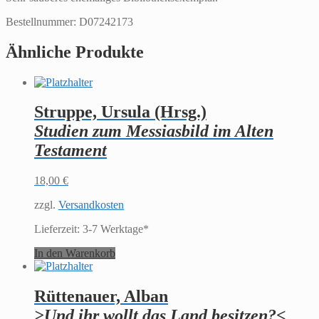
Bestellnummer: D07242173
Ähnliche Produkte
Struppe, Ursula (Hrsg.)
Studien zum Messiasbild im Alten
Testament
18,00
€
zzgl.
Versandkosten
Lieferzeit:
3-7 Werktage*
In den Warenkorb
Rüttenauer, Alban
>Und ihr wollt das Land besitzen?<