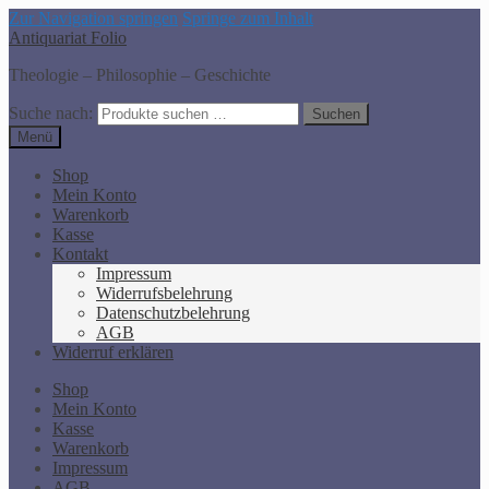
Zur Navigation springen
Springe zum Inhalt
Antiquariat Folio
Theologie – Philosophie – Geschichte
Suche nach:
Suchen
Menü
Shop
Mein Konto
Warenkorb
Kasse
Kontakt
Impressum
Widerrufsbelehrung
Datenschutzbelehrung
AGB
Widerruf erklären
Shop
Mein Konto
Kasse
Warenkorb
Impressum
AGB