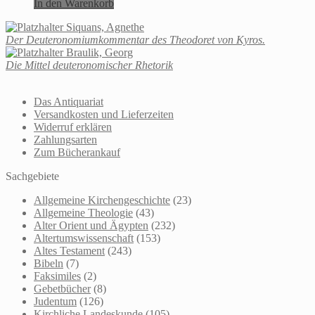
In den Warenkorb
Siquans, Agnethe
Der Deuteronomiumkommentar des Theodoret von Kyros.
Braulik, Georg
Die Mittel deuteronomischer Rhetorik
Das Antiquariat
Versandkosten und Lieferzeiten
Widerruf erklären
Zahlungsarten
Zum Bücherankauf
Sachgebiete
Allgemeine Kirchengeschichte
(23)
Allgemeine Theologie
(43)
Alter Orient und Ägypten
(232)
Altertumswissenschaft
(153)
Altes Testament
(243)
Bibeln
(7)
Faksimiles
(2)
Gebetbücher
(8)
Judentum
(126)
Kirchliche Landeskunde
(105)