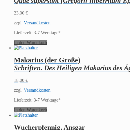
Quae supersunt (Gregorii Iliberritani Ep
23,00
€
zzgl.
Versandkosten
Lieferzeit:
3-7 Werktage*
In den Warenkorb
Makarius (der Große)
Schriften. Des Heiligen Makarius des Äg
18,00
€
zzgl.
Versandkosten
Lieferzeit:
3-7 Werktage*
In den Warenkorb
Wucherpfennig, Ansgar