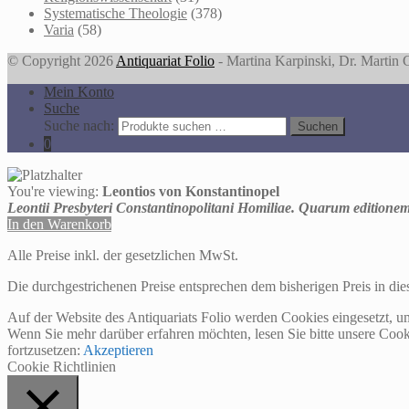
Systematische Theologie
(378)
Varia
(58)
© Copyright 2026
Antiquariat Folio
- Martina Karpinski, Dr. Martin
Mein Konto
Suche
Suche nach:
Suchen
0
You're viewing:
Leontios von Konstantinopel
Leontii Presbyteri Constantinopolitani Homiliae. Quarum editione
In den Warenkorb
Alle Preise inkl. der gesetzlichen MwSt.
Die durchgestrichenen Preise entsprechen dem bisherigen Preis in di
Auf der Website des Antiquariats Folio werden Cookies eingesetzt, u
Wenn Sie mehr darüber erfahren möchten, lesen Sie bitte unsere Cook
fortzusetzen:
Akzeptieren
Cookie Richtlinien