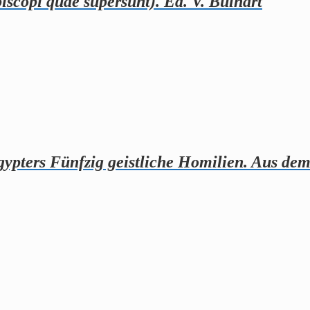
iscopi quae supersunt). Ed. V. Bulhart
ypters Fünfzig geistliche Homilien. Aus dem