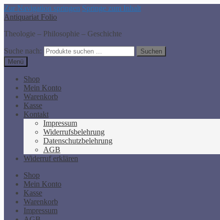
Zur Navigation springen
Springe zum Inhalt
Antiquariat Folio
Theologie – Philosophie – Geschichte
Suche nach:
Suchen
Menü
Shop
Mein Konto
Warenkorb
Kasse
Kontakt
Impressum
Widerrufsbelehrung
Datenschutzbelehrung
AGB
Widerruf erklären
Shop
Mein Konto
Kasse
Warenkorb
Impressum
AGB