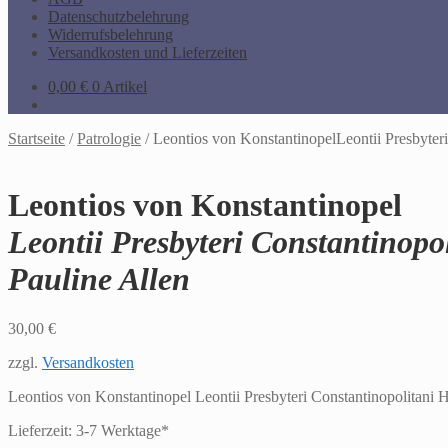
Datenschutzbelehrung
Widerrufsbelehrung
Versandkosten und Lieferzeiten
0,00
€
0 Artikel
Startseite
/
Patrologie
/
Leontios von KonstantinopelLeontii Presbyter
Leontios von Konstantinopel
Leontii Presbyteri Constantinop
Pauline Allen
30,00
€
zzgl.
Versandkosten
Leontios von Konstantinopel Leontii Presbyteri Constantinopolitani
Lieferzeit:
3-7 Werktage*