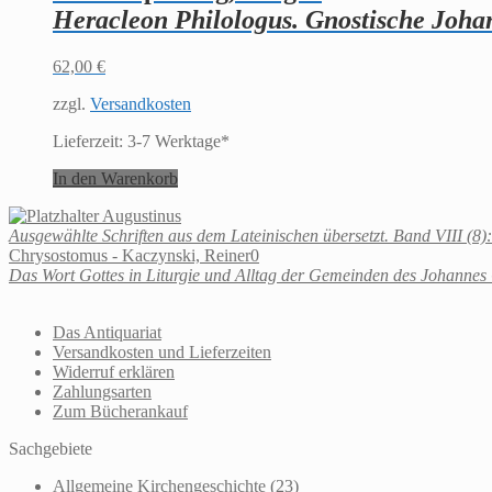
Heracleon Philologus. Gnostische Joha
62,00
€
zzgl.
Versandkosten
Lieferzeit:
3-7 Werktage*
In den Warenkorb
Augustinus
Ausgewählte Schriften aus dem Lateinischen übersetzt. Band VIII (8):
Chrysostomus - Kaczynski, Reiner0
Das Wort Gottes in Liturgie und Alltag der Gemeinden des Johanne
Das Antiquariat
Versandkosten und Lieferzeiten
Widerruf erklären
Zahlungsarten
Zum Bücherankauf
Sachgebiete
Allgemeine Kirchengeschichte
(23)