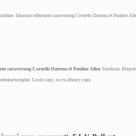
 Homiliae. Quarum editionem curaverung Cornelis Datema et Pauline Al
nem curaverung Cornelis Datema et Pauline Allen
Turnhout, Brepols
theksexemplar. Good copy, no ex-library copy.