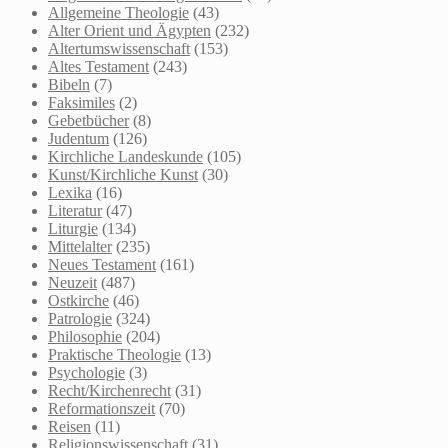
Allgemeine Theologie
(43)
Alter Orient und Ägypten
(232)
Altertumswissenschaft
(153)
Altes Testament
(243)
Bibeln
(7)
Faksimiles
(2)
Gebetbücher
(8)
Judentum
(126)
Kirchliche Landeskunde
(105)
Kunst/Kirchliche Kunst
(30)
Lexika
(16)
Literatur
(47)
Liturgie
(134)
Mittelalter
(235)
Neues Testament
(161)
Neuzeit
(487)
Ostkirche
(46)
Patrologie
(324)
Philosophie
(204)
Praktische Theologie
(13)
Psychologie
(3)
Recht/Kirchenrecht
(31)
Reformationszeit
(70)
Reisen
(11)
Religionswissenschaft
(31)