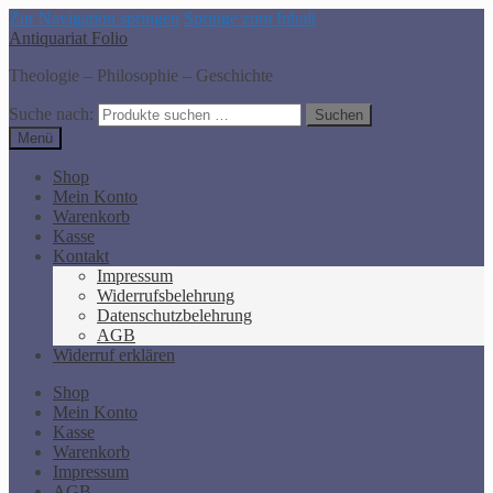
Zur Navigation springen
Springe zum Inhalt
Antiquariat Folio
Theologie – Philosophie – Geschichte
Suche nach:
Suchen
Menü
Shop
Mein Konto
Warenkorb
Kasse
Kontakt
Impressum
Widerrufsbelehrung
Datenschutzbelehrung
AGB
Widerruf erklären
Shop
Mein Konto
Kasse
Warenkorb
Impressum
AGB