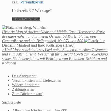
zzgl.
Versandkosten
Lieferzeit:
3-7 Werktage*
In den Warenkorb
Berg, Wilhelm
Historic Map of Ancient Near and Middle East. Historische Karte
des alten nahen und mittleren Orients. 63 Kartenblätter, eine
Generalkarte und ein Beilagenheft. Nr. 371 von 500
Dietrich, Manfred und Ingo Kottsieper (Hrsg.)
>Und Mose schrieb dieses Lied auf<. Studien zum Alten Testament
und zum Alten Orient. Festschrift für Oswald Loretz zur Vollendung
seines 70. Lebensjahres mit Beiträgen von Freunden, Schülern und
Kollegen
Das Antiquariat
Versandkosten und Lieferzeiten
Widerruf erklären
Zahlungsarten
Zum Bücherankauf
Sachgebiete
Allgemeine Kirchengeschichte
(23)