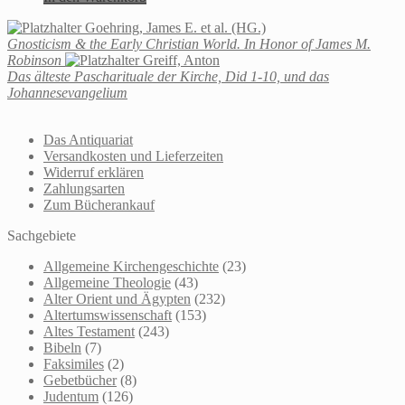
Goehring, James E. et al. (HG.)
Gnosticism & the Early Christian World. In Honor of James M.
Robinson
Greiff, Anton
Das älteste Pascharituale der Kirche, Did 1-10, und das
Johannesevangelium
Das Antiquariat
Versandkosten und Lieferzeiten
Widerruf erklären
Zahlungsarten
Zum Bücherankauf
Sachgebiete
Allgemeine Kirchengeschichte
(23)
Allgemeine Theologie
(43)
Alter Orient und Ägypten
(232)
Altertumswissenschaft
(153)
Altes Testament
(243)
Bibeln
(7)
Faksimiles
(2)
Gebetbücher
(8)
Judentum
(126)