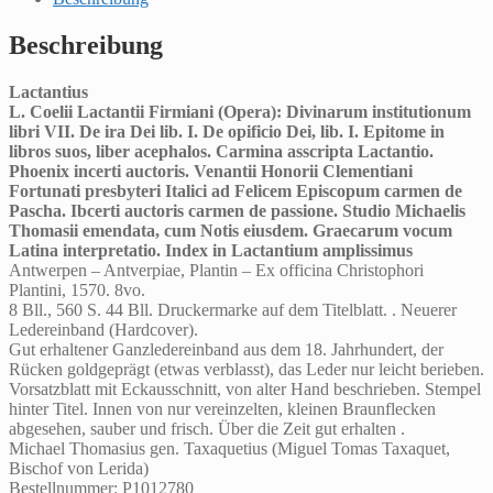
(Opera):
Divinarum
Beschreibung
institutionum
libri
Lactantius
VII.
L. Coelii Lactantii Firmiani (Opera): Divinarum institutionum
De
libri VII. De ira Dei lib. I. De opificio Dei, lib. I. Epitome in
ira
libros suos, liber acephalos. Carmina asscripta Lactantio.
Dei
Phoenix incerti auctoris. Venantii Honorii Clementiani
lib.
Fortunati presbyteri Italici ad Felicem Episcopum carmen de
I.
Pascha. Ibcerti auctoris carmen de passione. Studio Michaelis
De
Thomasii emendata, cum Notis eiusdem. Graecarum vocum
opificio
Latina interpretatio. Index in Lactantium amplissimus
Dei,
Antwerpen – Antverpiae, Plantin – Ex officina Christophori
lib.
Plantini, 1570. 8vo.
I.
8 Bll., 560 S. 44 Bll. Druckermarke auf dem Titelblatt. . Neuerer
Epitome
Ledereinband (Hardcover).
in
Gut erhaltener Ganzledereinband aus dem 18. Jahrhundert, der
libros
Rücken goldgeprägt (etwas verblasst), das Leder nur leicht berieben.
suos,
Vorsatzblatt mit Eckausschnitt, von alter Hand beschrieben. Stempel
liber
hinter Titel. Innen von nur vereinzelten, kleinen Braunflecken
acephalos.
abgesehen, sauber und frisch. Über die Zeit gut erhalten .
Carmina
Michael Thomasius gen. Taxaquetius (Miguel Tomas Taxaquet,
asscripta
Bischof von Lerida)
Lactantio.
Bestellnummer: P1012780
Phoenix