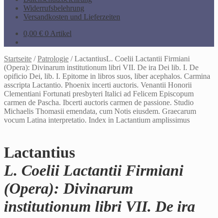
Widerrufsbelehrung
Versandkosten und Lieferzeiten
0,00
€
0 Artikel
Startseite
/
Patrologie
/
LactantiusL. Coelii Lactantii Firmiani
(Opera): Divinarum institutionum libri VII. De ira Dei lib. I. De
opificio Dei, lib. I. Epitome in libros suos, liber acephalos. Carmina
asscripta Lactantio. Phoenix incerti auctoris. Venantii Honorii
Clementiani Fortunati presbyteri Italici ad Felicem Episcopum
carmen de Pascha. Ibcerti auctoris carmen de passione. Studio
Michaelis Thomasii emendata, cum Notis eiusdem. Graecarum
vocum Latina interpretatio. Index in Lactantium amplissimus
Lactantius
L. Coelii Lactantii Firmiani
(Opera): Divinarum
institutionum libri VII. De ira