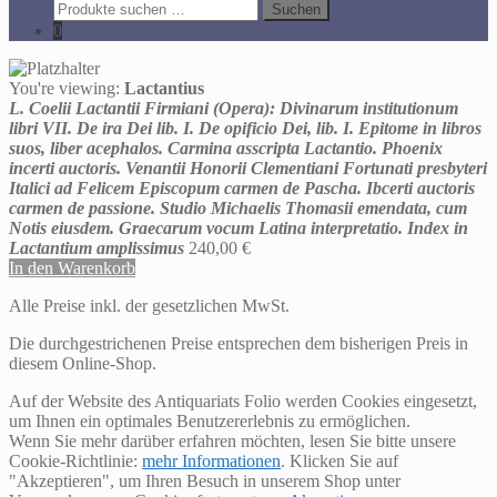
Suche
Suchen
nach:
0
You're viewing:
Lactantius
L. Coelii Lactantii Firmiani (Opera): Divinarum institutionum
libri VII. De ira Dei lib. I. De opificio Dei, lib. I. Epitome in libros
suos, liber acephalos. Carmina asscripta Lactantio. Phoenix
incerti auctoris. Venantii Honorii Clementiani Fortunati presbyteri
Italici ad Felicem Episcopum carmen de Pascha. Ibcerti auctoris
carmen de passione. Studio Michaelis Thomasii emendata, cum
Notis eiusdem. Graecarum vocum Latina interpretatio. Index in
Lactantium amplissimus
240,00
€
In den Warenkorb
Alle Preise inkl. der gesetzlichen MwSt.
Die durchgestrichenen Preise entsprechen dem bisherigen Preis in
diesem Online-Shop.
Auf der Website des Antiquariats Folio werden Cookies eingesetzt,
um Ihnen ein optimales Benutzererlebnis zu ermöglichen.
Wenn Sie mehr darüber erfahren möchten, lesen Sie bitte unsere
Cookie-Richtlinie:
mehr Informationen
. Klicken Sie auf
"Akzeptieren", um Ihren Besuch in unserem Shop unter