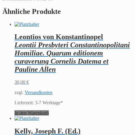
incerti
Ähnliche Produkte
auctoris.
Venantii
Honorii
Clementiani
Fortunati
Leontios von Konstantinopel
presbyteri
Italici
Leontii Presbyteri Constantinopolitani
ad
Homiliae. Quarum editionem
Felicem
Episcopum
curaverung Cornelis Datema et
carmen
Pauline Allen
de
Pascha.
Ibcerti
30,00
€
auctoris
carmen
zzgl.
Versandkosten
de
passione.
Lieferzeit:
3-7 Werktage*
Studio
In den Warenkorb
Michaelis
Thomasii
emendata,
cum
Kelly, Joseph F. (Ed.)