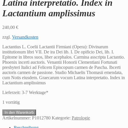
Latina interpretatio. Index in
Lactantium amplissimus
240,00
€
zzgl.
Versandkosten
Lactantius L. Coelii Lactantii Firmiani (Opera): Divinarum
institutionum libri VII. De ira Dei lib. I. De opificio Dei, lib. I.
Epitome in libros suos, liber acephalos. Carmina asscripta Lactantio.
Phoenix incerti auctoris. Venantii Honorii Clementiani Fortunati
presbyteri Italici ad Felicem Episcopum carmen de Pascha. Ibcerti
auctoris carmen de passione. Studio Michaelis Thomasii emendata,
cum Notis eiusdem. Graecarum vocum Latina interpretatio. Index in
Lactantium amplissimus
Lieferzeit:
3-7 Werktage*
1 vorrätig
LactantiusL.
In den Warenkorb
Coelii
Artikelnummer:
P1012780
Kategorie:
Patrologie
Lactantii
Firmiani
Beschreibung