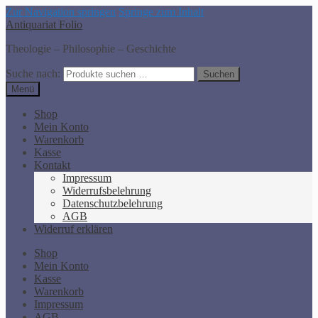
Zur Navigation springen
Springe zum Inhalt
Antiquariat Folio
Theologie – Philosophie – Geschichte
Suche nach:
Suchen
Menü
Shop
Mein Konto
Warenkorb
Kasse
Kontakt
Impressum
Widerrufsbelehrung
Datenschutzbelehrung
AGB
Widerruf erklären
Shop
Mein Konto
Kasse
Warenkorb
Impressum
AGB