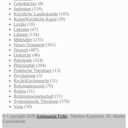
Gebetbücher
(8)
Judentum
(126)
Kirchliche Landeskunde
(105)
Kunst/Kirchliche Kunst
(30)
Lexika
(16)
Literatur
(47)
Liturgie
(134)
Mittelalter
(235)
Neues Testament
(161)
Neuzeit
(487)
Ostkirche
(46)
Patrologie
(324)
Philosophie
(204)
Praktische Theologie
(13)
Psychologie
(3)
Recht/Kirchenrecht
(31)
Reformationszeit
(70)
Reisen
(11)
Religionswissenschaft
(31)
Systematische Theologie
(378)
Varia
(58)
© Copyright 2026
Antiquariat Folio
- Martina Karpinski, Dr. Martin
Gaukesbrink