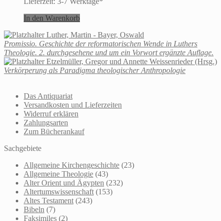
Lieferzeit:
3-7 Werktage*
In den Warenkorb
Luther, Martin - Bayer, Oswald
Promissio. Geschichte der reformatorischen Wende in Luthers
Theologie. 2. durchgesehene und um ein Vorwort ergänzte Auflage.
Etzelmüller, Gregor und Annette Weissenrieder (Hrsg.)
Verkörperung als Paradigma theologischer Anthropologie
Das Antiquariat
Versandkosten und Lieferzeiten
Widerruf erklären
Zahlungsarten
Zum Bücherankauf
Sachgebiete
Allgemeine Kirchengeschichte
(23)
Allgemeine Theologie
(43)
Alter Orient und Ägypten
(232)
Altertumswissenschaft
(153)
Altes Testament
(243)
Bibeln
(7)
Faksimiles
(2)