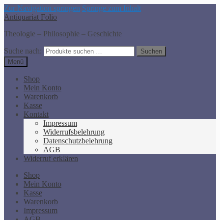
Zur Navigation springen
Springe zum Inhalt
Antiquariat Folio
Theologie – Philosophie – Geschichte
Suche nach:
Suchen
Menü
Shop
Mein Konto
Warenkorb
Kasse
Kontakt
Impressum
Widerrufsbelehrung
Datenschutzbelehrung
AGB
Widerruf erklären
Shop
Mein Konto
Kasse
Warenkorb
Impressum
AGB