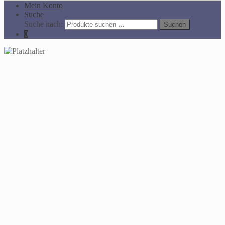
Mein Konto
Suche
Suche nach:
Suchen
0
You're viewing:
Herms, Eilert
Offenbarung und Glaube. Zur Bildung des christlichen Lebens.
40,00
€
In den Warenkorb
Alle Preise inkl. der gesetzlichen MwSt.
Die durchgestrichenen Preise entsprechen dem bisherigen Preis in
diesem Online-Shop.
Auf der Website des Antiquariats Folio werden Cookies eingesetzt,
um Ihnen ein optimales Benutzererlebnis zu ermöglichen.
Wenn Sie mehr darüber erfahren möchten, lesen Sie bitte unsere
Cookie-Richtlinie:
mehr Informationen
. Klicken Sie auf
"Akzeptieren", um Ihren Besuch in unserem Shop unter
Verwendung von Cookies fortzusetzen:
Akzeptieren
Cookie Richtlinien