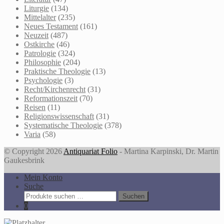
Liturgie
(134)
Mittelalter
(235)
Neues Testament
(161)
Neuzeit
(487)
Ostkirche
(46)
Patrologie
(324)
Philosophie
(204)
Praktische Theologie
(13)
Psychologie
(3)
Recht/Kirchenrecht
(31)
Reformationszeit
(70)
Reisen
(11)
Religionswissenschaft
(31)
Systematische Theologie
(378)
Varia
(58)
© Copyright 2026
Antiquariat Folio
- Martina Karpinski, Dr. Martin
Gaukesbrink
Mein Konto
Suche
Suche
Suchen
nach:
0