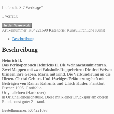
Lieferzeit:
3-7 Werktage*
1 vorrätig
Heinrich
In den Warenkorb
II.Das
Artikelnummer:
K04221698
Kategorie:
Kunst/Kirchliche Kunst
Perikopenbuch
Heinrichs
Beschreibung
II.
Die
Beschreibung
Weihnachtsminiaturen.
Zwei
Heinrich II.
Mappen
Das Perikopenbuch Heinrichs II. Die Weihnachtsminiaturen.
mit
Zwei Mappen mit zwei Faksimile-Doppelseiten: Die drei Weisen
zwei
bringen ihre Gaben. Maria mit Kind. Die Verkündigung an die
Faksimile-
Hirten. Christi Geburt. Und 16seitiges Erläuterungsheft mit
Doppelseiten:
Beiträgen von Rainer Kahsnitz und Ulrich Kuder.
Frankfurt,
Die
Fischer, 1995. Großfolio
drei
Originalleinen (Hardcover).
Weisen
in Originalleinenschatulle. Diese mit kleiner Druckspur am oberen
bringen
Rand, sonst guter Zustand.
ihre
Gaben.
Bestellnummer: K04221698
Maria