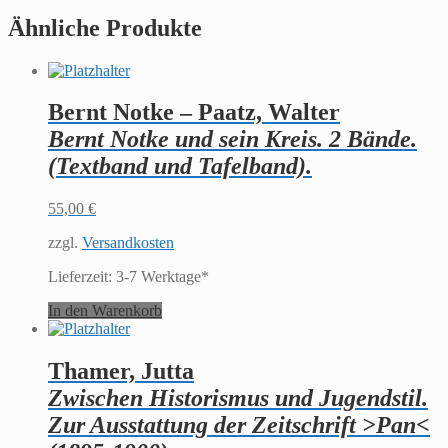
mit
Ähnliche Produkte
Kind.
Die
Verkündigung
an
die
Bernt Notke – Paatz, Walter
Hirten.
Christi
Bernt Notke und sein Kreis. 2 Bände.
Geburt.
(Textband und Tafelband).
Und
16seitiges
Erläuterungsheft
55,00
€
mit
Beiträgen
zzgl.
Versandkosten
von
Lieferzeit:
3-7 Werktage*
Rainer
Kahsnitz
In den Warenkorb
und
Ulrich
Kuder.
Thamer, Jutta
Menge
Zwischen Historismus und Jugendstil.
Zur Ausstattung der Zeitschrift >Pan<