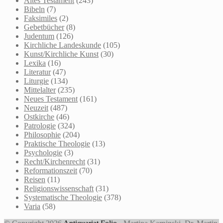
Altes Testament
(243)
Bibeln
(7)
Faksimiles
(2)
Gebetbücher
(8)
Judentum
(126)
Kirchliche Landeskunde
(105)
Kunst/Kirchliche Kunst
(30)
Lexika
(16)
Literatur
(47)
Liturgie
(134)
Mittelalter
(235)
Neues Testament
(161)
Neuzeit
(487)
Ostkirche
(46)
Patrologie
(324)
Philosophie
(204)
Praktische Theologie
(13)
Psychologie
(3)
Recht/Kirchenrecht
(31)
Reformationszeit
(70)
Reisen
(11)
Religionswissenschaft
(31)
Systematische Theologie
(378)
Varia
(58)