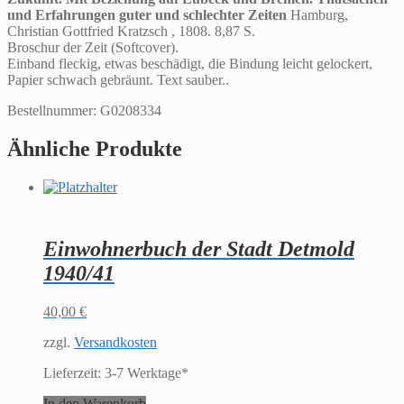
auf
und Erfahrungen guter und schlechter Zeiten
Hamburg,
Lübeck
Christian Gottfried Kratzsch , 1808. 8,87 S.
und
Broschur der Zeit (Softcover).
Bremen.
Einband fleckig, etwas beschädigt, die Bindung leicht gelockert,
Thatsachen
Papier schwach gebräunt. Text sauber..
und
Erfahrungen
Bestellnummer: G0208334
guter
und
Ähnliche Produkte
schlechter
Zeiten
Menge
Einwohnerbuch der Stadt Detmold
1940/41
40,00
€
zzgl.
Versandkosten
Lieferzeit:
3-7 Werktage*
In den Warenkorb