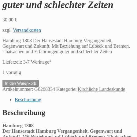
guter und schlechter Zeiten
30,00
€
zzgl.
Versandkosten
Hamburg 1808 Der Hansestadt Hamburg Vergangenheit,
Gegenwart und Zukunft. Mit Beziehung auf Lübeck und Bremen.
Thatsachen und Erfahrungen guter und schlechter Zeiten
Lieferzeit:
3-7 Werktage*
1 vorrätig
Hamburg
In den Warenkorb
1808Der
Artikelnummer:
G0208334
Kategorie:
Kirchliche Landeskunde
Hansestadt
Hamburg
Beschreibung
Vergangenheit,
Gegenwart
Beschreibung
und
Zukunft.
Hamburg 1808
Mit
Der Hansestadt Hamburg Vergangenheit, Gegenwart und
Beziehung
Zukunft. Mit Beziehung auf Lübeck und Bremen. Thatsachen