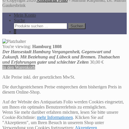
© Copyright 2026
Antiquariat Folio
- Martina Karpinski, Dr. Martin
Gaukesbrink
Mein Konto
Suche
Suche
Suchen
nach:
0
You're viewing:
Hamburg 1808
Der Hansestadt Hamburg Vergangenheit, Gegenwart und
Zukunft. Mit Beziehung auf Lübeck und Bremen. Thatsachen
und Erfahrungen guter und schlechter Zeiten
30,00
€
In den Warenkorb
Alle Preise inkl. der gesetzlichen MwSt.
Die durchgestrichenen Preise entsprechen dem bisherigen Preis in
diesem Online-Shop.
Auf der Website des Antiquariats Folio werden Cookies eingesetzt,
um Ihnen ein optimales Benutzererlebnis zu ermöglichen.
Wenn Sie mehr darüber erfahren möchten, lesen Sie bitte unsere
Cookie-Richtlinie:
mehr Informationen
. Klicken Sie auf
"Akzeptieren", um Ihren Besuch in unserem Shop unter
Verwendung von Cookies fortzusetzen:
Akzeptieren