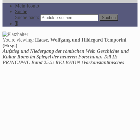
Mein Konto
Suche
Suche nach:
Suchen
0
You're viewing:
Haase, Wolfgang und Hildegard Temporini
(Hrsg.)
Aufstieg und Niedergang der römischen Welt. Geschichte und
Kultur Roms im Spiegel der neueren Forschung. Teil II:
PRINCIPAT. Band 25,5: RELIGION (Vorkonstantinisches
Christentum: Leben und Umwelt Jesu; Neues Testament
(Kanonische Schriften und Apokryphen. Forts.). Hrsg. von
Wolfgang Haase
32,00
€
In den Warenkorb
Alle Preise inkl. der gesetzlichen MwSt.
Die durchgestrichenen Preise entsprechen dem bisherigen Preis in
diesem Online-Shop.
Auf der Website des Antiquariats Folio werden Cookies eingesetzt,
um Ihnen ein optimales Benutzererlebnis zu ermöglichen.
Wenn Sie mehr darüber erfahren möchten, lesen Sie bitte unsere
Cookie-Richtlinie:
mehr Informationen
. Klicken Sie auf