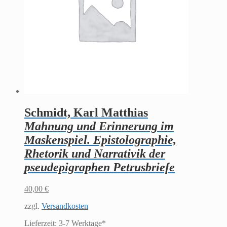
Schmidt, Karl Matthias
Mahnung und Erinnerung im
Maskenspiel. Epistolographie,
Rhetorik und Narrativik der
pseudepigraphen Petrusbriefe
40,00
€
zzgl.
Versandkosten
Lieferzeit:
3-7 Werktage*