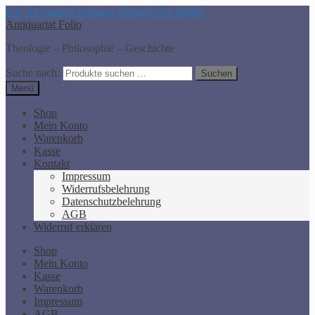
Zur Navigation springen
Springe zum Inhalt
Antiquariat Folio
Theologie – Philosophie – Geschichte
Suche nach:
Suchen
Menü
Shop
Mein Konto
Warenkorb
Kasse
Kontakt
Impressum
Widerrufsbelehrung
Datenschutzbelehrung
AGB
Widerruf erklären
Shop
Mein Konto
Kasse
Warenkorb
Impressum
AGB