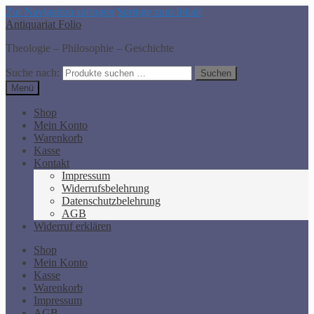
Zur Navigation springen
Springe zum Inhalt
Antiquariat Folio
Theologie – Philosophie – Geschichte
Suche nach:
Suchen
Menü
Shop
Mein Konto
Warenkorb
Kasse
Kontakt
Impressum
Widerrufsbelehrung
Datenschutzbelehrung
AGB
Widerruf erklären
Shop
Mein Konto
Kasse
Warenkorb
Impressum
AGB