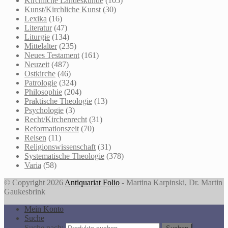
Kirchliche Landeskunde
(105)
Kunst/Kirchliche Kunst
(30)
Lexika
(16)
Literatur
(47)
Liturgie
(134)
Mittelalter
(235)
Neues Testament
(161)
Neuzeit
(487)
Ostkirche
(46)
Patrologie
(324)
Philosophie
(204)
Praktische Theologie
(13)
Psychologie
(3)
Recht/Kirchenrecht
(31)
Reformationszeit
(70)
Reisen
(11)
Religionswissenschaft
(31)
Systematische Theologie
(378)
Varia
(58)
© Copyright 2026
Antiquariat Folio
- Martina Karpinski, Dr. Martin
Gaukesbrink
Mein Konto
Suche
Suche nach: