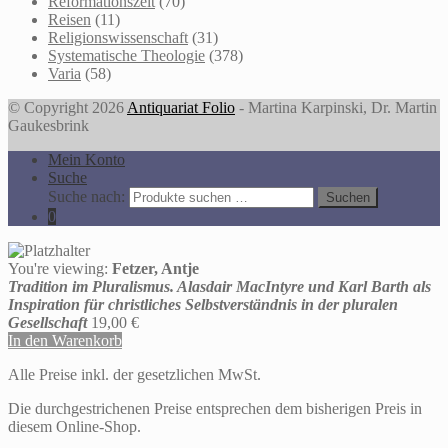
Reformationszeit
(70)
Reisen
(11)
Religionswissenschaft
(31)
Systematische Theologie
(378)
Varia
(58)
© Copyright 2026
Antiquariat Folio
- Martina Karpinski, Dr. Martin
Gaukesbrink
Mein Konto
Suche
Suche nach:
Suchen
0
You're viewing:
Fetzer, Antje
Tradition im Pluralismus. Alasdair MacIntyre und Karl Barth als
Inspiration für christliches Selbstverständnis in der pluralen
Gesellschaft
19,00
€
In den Warenkorb
Alle Preise inkl. der gesetzlichen MwSt.
Die durchgestrichenen Preise entsprechen dem bisherigen Preis in
diesem Online-Shop.