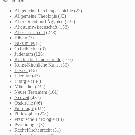
Sachgebiete
Allgemeine Kirchengeschichte
(23)
Allgemeine Theologie
(43)
Alter Orient und Ägypten
(232)
Altertumswissenschaft
(153)
Altes Testament
(243)
Bibeln
(7)
Faksimiles
(2)
Gebetbücher
(8)
Judentum
(126)
Kirchliche Landeskunde
(105)
Kunst/Kirchliche Kunst
(30)
Lexika
(16)
Literatur
(47)
Liturgie
(134)
Mittelalter
(235)
Neues Testament
(161)
Neuzeit
(487)
Ostkirche
(46)
Patrologie
(324)
Philosophie
(204)
Praktische Theologie
(13)
Psychologie
(3)
Recht/Kirchenrecht
(31)