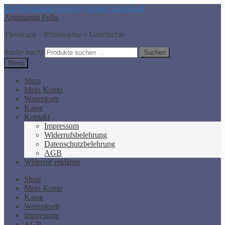
Zur Navigation springen
Springe zum Inhalt
Antiquariat Folio
Theologie – Philosophie – Geschichte
Suche nach:
Suchen
Menü
Shop
Mein Konto
Warenkorb
Kasse
Kontakt
Impressum
Widerrufsbelehrung
Datenschutzbelehrung
AGB
Widerruf erklären
Shop
Mein Konto
Kasse
Warenkorb
Impressum
AGB