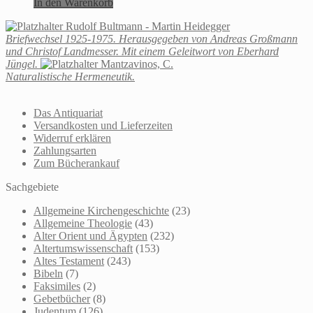
In den Warenkorb
Rudolf Bultmann - Martin Heidegger
Briefwechsel 1925-1975. Herausgegeben von Andreas Großmann
und Christof Landmesser. Mit einem Geleitwort von Eberhard
Jüngel.
Mantzavinos, C.
Naturalistische Hermeneutik.
Das Antiquariat
Versandkosten und Lieferzeiten
Widerruf erklären
Zahlungsarten
Zum Bücherankauf
Sachgebiete
Allgemeine Kirchengeschichte
(23)
Allgemeine Theologie
(43)
Alter Orient und Ägypten
(232)
Altertumswissenschaft
(153)
Altes Testament
(243)
Bibeln
(7)
Faksimiles
(2)
Gebetbücher
(8)
Judentum
(126)