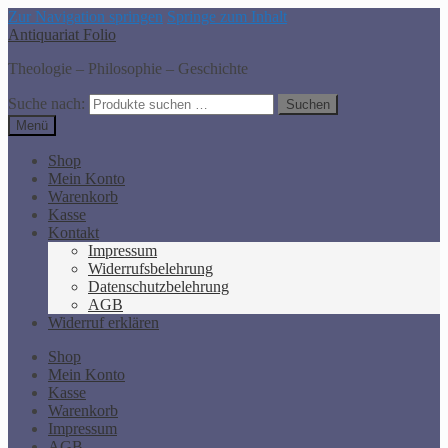
Zur Navigation springen
Springe zum Inhalt
Antiquariat Folio
Theologie – Philosophie – Geschichte
Suche nach:
Suchen
Menü
Shop
Mein Konto
Warenkorb
Kasse
Kontakt
Impressum
Widerrufsbelehrung
Datenschutzbelehrung
AGB
Widerruf erklären
Shop
Mein Konto
Kasse
Warenkorb
Impressum
AGB