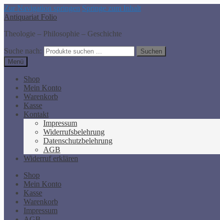
Zur Navigation springen
Springe zum Inhalt
Antiquariat Folio
Theologie – Philosophie – Geschichte
Suche nach:
Suchen
Menü
Shop
Mein Konto
Warenkorb
Kasse
Kontakt
Impressum
Widerrufsbelehrung
Datenschutzbelehrung
AGB
Widerruf erklären
Shop
Mein Konto
Kasse
Warenkorb
Impressum
AGB