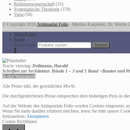
Religionswissenschaft
(31)
Systematische Theologie
(378)
Varia
(58)
© Copyright 2026
Antiquariat Folio
- Martina Karpinski, Dr. Martin
Mein Konto
Suche
Suche nach:
Suchen
0
You're viewing:
Deilmann, Harald
Schriften zur Architektur. Bände 1 – 3 und 1 Band >Bauten und P
In den Warenkorb
Alle Preise inkl. der gesetzlichen MwSt.
Die durchgestrichenen Preise entsprechen dem bisherigen Preis in di
Auf der Website des Antiquariats Folio werden Cookies eingesetzt, u
Wenn Sie mehr darüber erfahren möchten, lesen Sie bitte unsere Cook
fortzusetzen:
Akzeptieren
Cookie Richtlinien