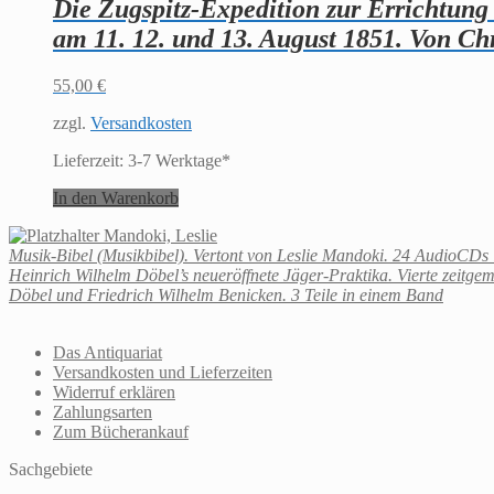
Die Zugspitz-Expedition zur Errichtung
am 11. 12. und 13. August 1851. Von Ch
55,00
€
zzgl.
Versandkosten
Lieferzeit:
3-7 Werktage*
In den Warenkorb
Mandoki, Leslie
Musik-Bibel (Musikbibel). Vertont von Leslie Mandoki. 24 AudioCDs i
Heinrich Wilhelm Döbel’s neueröffnete Jäger-Praktika. Vierte zeitg
Döbel und Friedrich Wilhelm Benicken. 3 Teile in einem Band
Das Antiquariat
Versandkosten und Lieferzeiten
Widerruf erklären
Zahlungsarten
Zum Bücherankauf
Sachgebiete