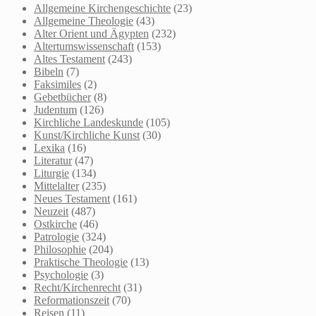
Allgemeine Kirchengeschichte
(23)
Allgemeine Theologie
(43)
Alter Orient und Ägypten
(232)
Altertumswissenschaft
(153)
Altes Testament
(243)
Bibeln
(7)
Faksimiles
(2)
Gebetbücher
(8)
Judentum
(126)
Kirchliche Landeskunde
(105)
Kunst/Kirchliche Kunst
(30)
Lexika
(16)
Literatur
(47)
Liturgie
(134)
Mittelalter
(235)
Neues Testament
(161)
Neuzeit
(487)
Ostkirche
(46)
Patrologie
(324)
Philosophie
(204)
Praktische Theologie
(13)
Psychologie
(3)
Recht/Kirchenrecht
(31)
Reformationszeit
(70)
Reisen
(11)