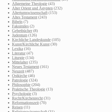
Allgemeine Theologie
(43)
Alter Orient und Ägypten
(232)
Altertumswissenschaft
(153)
Altes Testament
(243)
Bibeln
(7)
Faksimiles
(2)
Gebetbücher
(8)
Judentum
(126)
Kirchliche Landeskunde
(105)
Kunst/Kirchliche Kunst
(30)
Lexika
(16)
Literatur
(47)
Liturgie
(134)
Mittelalter
(235)
Neues Testament
(161)
Neuzeit
(487)
Ostkirche
(46)
Patrologie
(324)
Philosophie
(204)
Praktische Theologie
(13)
Psychologie
(3)
Recht/Kirchenrecht
(31)
Reformationszeit
(70)
Reisen
(11)
Religionswissenschaft
(31)