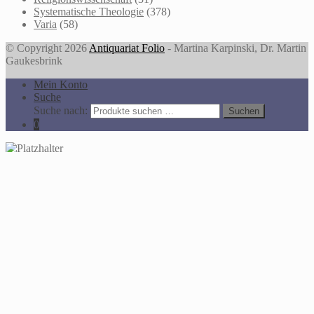
Systematische Theologie
(378)
Varia
(58)
© Copyright 2026
Antiquariat Folio
- Martina Karpinski, Dr. Martin
Gaukesbrink
Mein Konto
Suche
Suche nach:
Suchen
0
You're viewing:
Bonhoeffer, Dietrich
Werke (DBW). Ergänzungsband 6: Zettelnotizen für eine >Ethik<
Herausgegeben von Ilse Tödt.
70,00
€
In den Warenkorb
Alle Preise inkl. der gesetzlichen MwSt.
Die durchgestrichenen Preise entsprechen dem bisherigen Preis in
diesem Online-Shop.
Auf der Website des Antiquariats Folio werden Cookies eingesetzt,
um Ihnen ein optimales Benutzererlebnis zu ermöglichen.
Wenn Sie mehr darüber erfahren möchten, lesen Sie bitte unsere