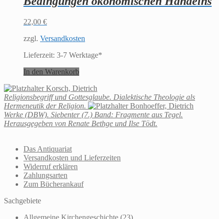
Bedingungen ökonomischen Handelns
22,00
€
zzgl.
Versandkosten
Lieferzeit:
3-7 Werktage*
In den Warenkorb
Korsch, Dietrich
Religionsbegriff und Gottesglaube. Dialektische Theologie als
Hermeneutik der Religion.
Bonhoeffer, Dietrich
Werke (DBW). Siebenter (7.) Band: Fragmente aus Tegel.
Herausgegeben von Renate Bethge und Ilse Tödt.
Das Antiquariat
Versandkosten und Lieferzeiten
Widerruf erklären
Zahlungsarten
Zum Bücherankauf
Sachgebiete
Allgemeine Kirchengeschichte
(23)