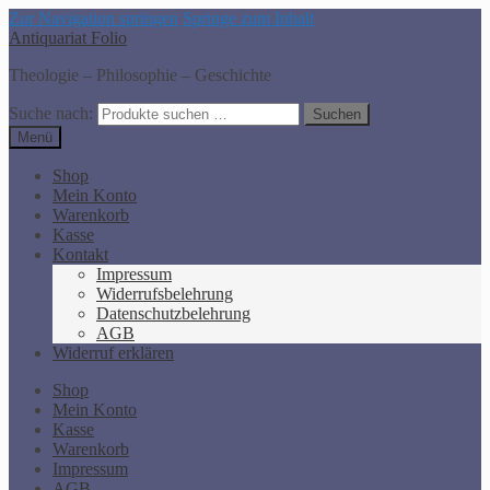
Zur Navigation springen
Springe zum Inhalt
Antiquariat Folio
Theologie – Philosophie – Geschichte
Suche nach:
Suchen
Menü
Shop
Mein Konto
Warenkorb
Kasse
Kontakt
Impressum
Widerrufsbelehrung
Datenschutzbelehrung
AGB
Widerruf erklären
Shop
Mein Konto
Kasse
Warenkorb
Impressum
AGB