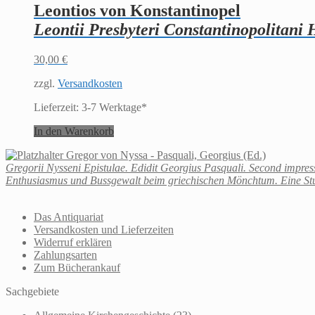
Leontios von Konstantinopel
Leontii Presbyteri Constantinopolitani
30,00
€
zzgl.
Versandkosten
Lieferzeit:
3-7 Werktage*
In den Warenkorb
Gregor von Nyssa - Pasquali, Georgius (Ed.)
Gregorii Nysseni Epistulae. Edidit Georgius Pasquali. Second impres
Enthusiasmus und Bussgewalt beim griechischen Mönchtum. Eine S
Das Antiquariat
Versandkosten und Lieferzeiten
Widerruf erklären
Zahlungsarten
Zum Bücherankauf
Sachgebiete