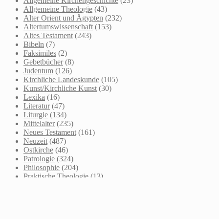
Allgemeine Kirchengeschichte
(23)
Allgemeine Theologie
(43)
Alter Orient und Ägypten
(232)
Altertumswissenschaft
(153)
Altes Testament
(243)
Bibeln
(7)
Faksimiles
(2)
Gebetbücher
(8)
Judentum
(126)
Kirchliche Landeskunde
(105)
Kunst/Kirchliche Kunst
(30)
Lexika
(16)
Literatur
(47)
Liturgie
(134)
Mittelalter
(235)
Neues Testament
(161)
Neuzeit
(487)
Ostkirche
(46)
Patrologie
(324)
Philosophie
(204)
Praktische Theologie
(13)
Psychologie
(3)
Recht/Kirchenrecht
(31)
Reformationszeit
(70)
Reisen
(11)