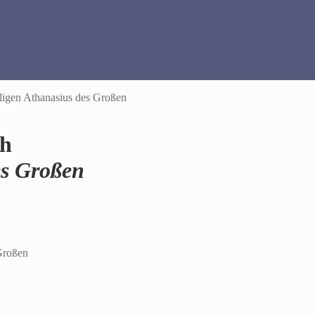
iligen Athanasius des Großen
ch
es Großen
 Großen