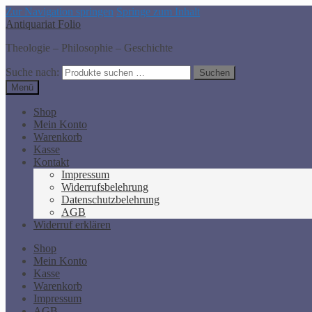
Zur Navigation springen
Springe zum Inhalt
Antiquariat Folio
Theologie – Philosophie – Geschichte
Suche nach:
Suchen
Menü
Shop
Mein Konto
Warenkorb
Kasse
Kontakt
Impressum
Widerrufsbelehrung
Datenschutzbelehrung
AGB
Widerruf erklären
Shop
Mein Konto
Kasse
Warenkorb
Impressum
AGB