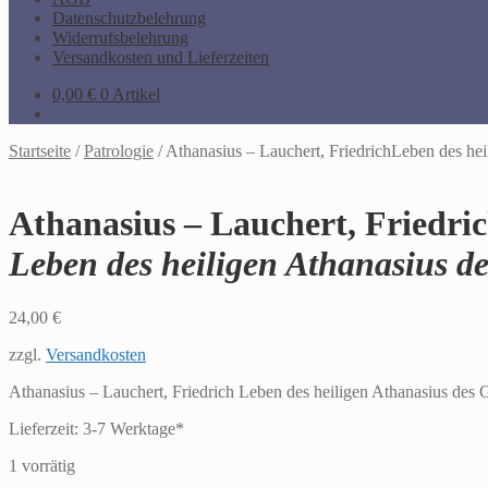
Datenschutzbelehrung
Widerrufsbelehrung
Versandkosten und Lieferzeiten
0,00
€
0 Artikel
Startseite
/
Patrologie
/
Athanasius – Lauchert, FriedrichLeben des he
Athanasius – Lauchert, Friedri
Leben des heiligen Athanasius d
24,00
€
zzgl.
Versandkosten
Athanasius – Lauchert, Friedrich Leben des heiligen Athanasius des
Lieferzeit:
3-7 Werktage*
1 vorrätig